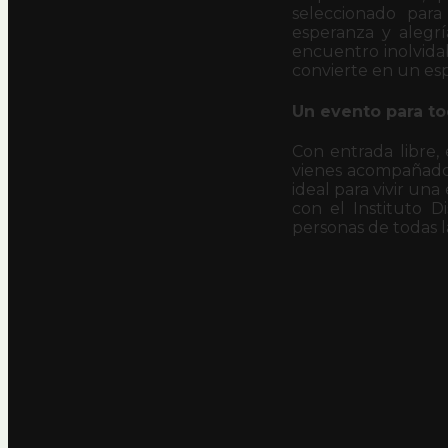
seleccionado para
esperanza y alegr
encuentro inolvidab
convierte en un esp
Un evento para t
Con entrada libre, 
vienes acompañado 
ideal para vivir un
con el Instituto D
personas de todas 