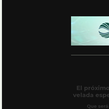
El próximo
velada espe
Que será 