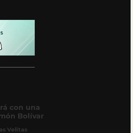
ará con una
imón Bolívar
as Velitas