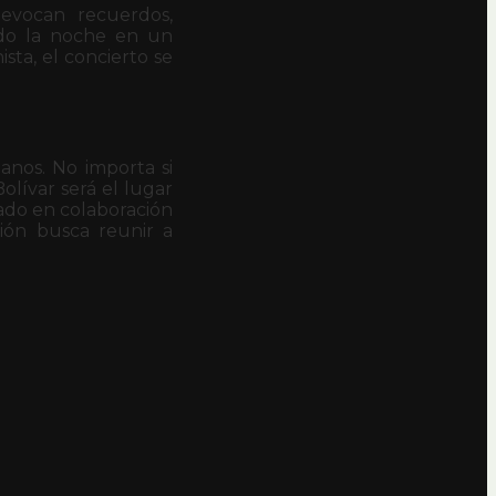
 evocan recuerdos,
ndo la noche en un
sta, el concierto se
tanos. No importa si
lívar será el lugar
zado en colaboración
ción busca reunir a