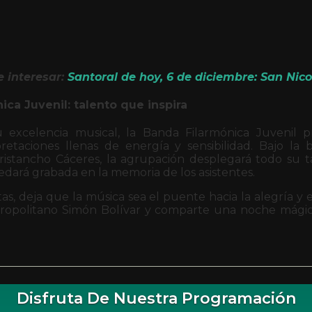
 interesar:
Santoral de hoy, 6 de diciembre: San Nic
ica Juvenil: talento que inspira
 excelencia musical, la Banda Filarmónica Juvenil p
retaciones llenas de energía y sensibilidad. Bajo la
ristancho Cáceres, la agrupación desplegará todo su t
dará grabada en la memoria de los asistentes.
tas, deja que la música sea el puente hacia la alegría y 
ropolitano Simón Bolívar y comparte una noche mágic
Disfruta De Nuestra Programación