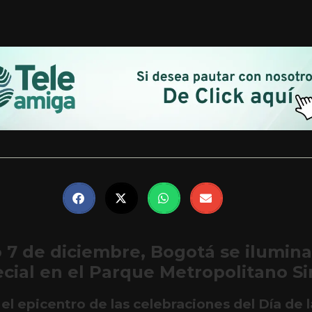
 7 de diciembre, Bogotá se ilumin
cial en el Parque Metropolitano S
el epicentro de las celebraciones del Día de l