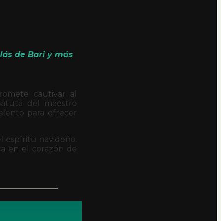
olás de Bari y más
romete cautivar al
 batuta del maestro
alento para ofrecer
el espíritu navideño.
a en el corazón de