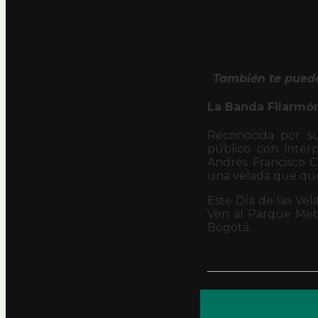
También te puede
La Banda Filarmón
Reconocida por su
público con interp
Andrés Francisco C
una velada que que
Este Día de las Veli
Ven al Parque Met
Bogotá.