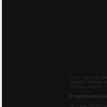
En el marco de esta
maestro Andrés Fr
música y alegría.
El espíritu de la 
La presentación, q