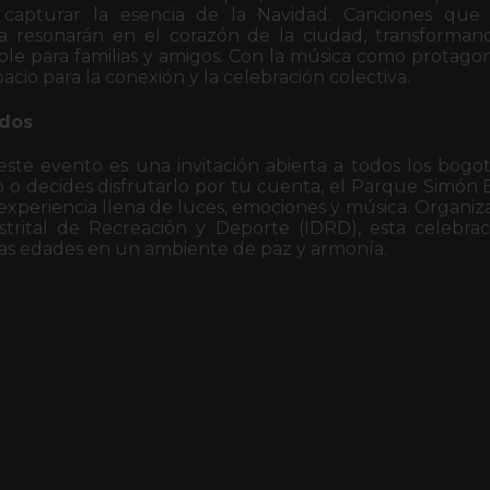
 capturar la esencia de la Navidad. Canciones que
ía resonarán en el corazón de la ciudad, transforma
le para familias y amigos. Con la música como protagoni
acio para la conexión y la celebración colectiva.
odos
este evento es una invitación abierta a todos los bogo
o decides disfrutarlo por tu cuenta, el Parque Simón Bo
a experiencia llena de luces, emociones y música. Organi
istrital de Recreación y Deporte (IDRD), esta celebra
las edades en un ambiente de paz y armonía.