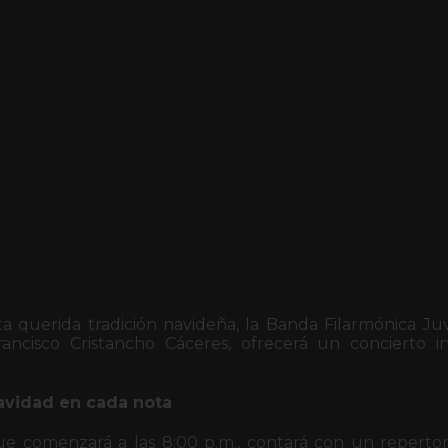
 querida tradición navideña, la Banda Filarmónica Juve
ancisco Cristancho Cáceres, ofrecerá un concierto in
Navidad en cada nota
ue comenzará a las 8:00 p.m., contará con un repert