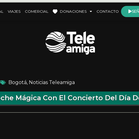
AL
VIAJES
COMERCIAL
DONACIONES
CONTACTO
SEÑ
4
Bogotá
,
Noticias Teleamiga
che Mágica Con El Concierto Del Día De