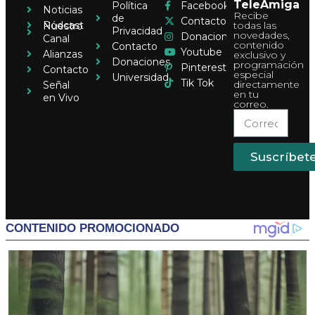
TeleAmiga
Política
Facebook
Noticias
Recibe
de
Contacto
Pódcast
todas las
Nuestro
Privacidad
novedades,
Donaciones
Canal
contenido
Contacto
Youtube
Alianzas
exclusivo y
Donaciones
programación
Pinterest
Contacto
especial
Universidad
Tik Tok
directamente
Señal
en tu
en Vivo
correo.
Suscríbet