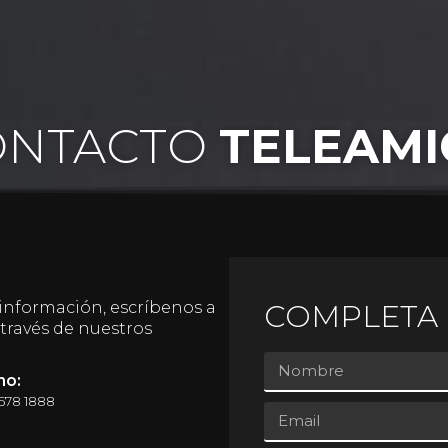
ONTACTO
TELEAMI
 información, escríbenos a
COMPLETA 
través de nuestros
no:
) 578 1888