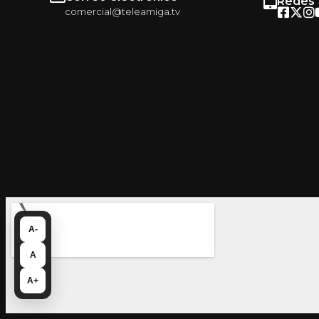
Redes
comercial@teleamiga.tv
A-
A
A+