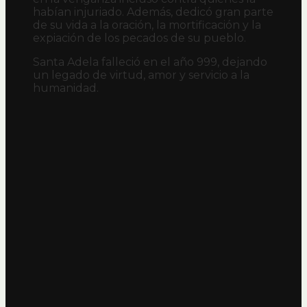
habían injuriado. Además, dedicó gran parte
de su vida a la oración, la mortificación y la
expiación de los pecados de su pueblo.
Santa Adela falleció en el año 999, dejando
un legado de virtud, amor y servicio a la
humanidad.