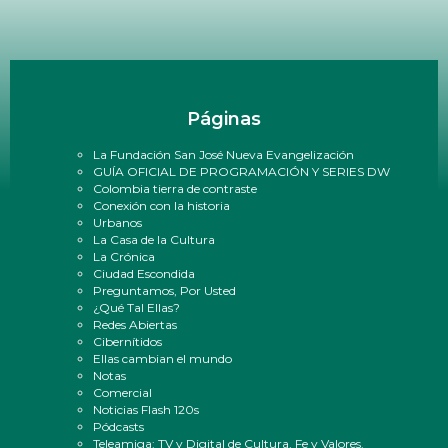
Páginas
La Fundación San José Nueva Evangelización
GUÍA OFICIAL DE PROGRAMACIÓN Y SERIES DW
Colombia tierra de contraste
Conexión con la historia
Urbanos
La Casa de la Cultura
La Crónica
Ciudad Escondida
Preguntamos, Por Usted
¿Qué Tal Ellas?
Redes Abiertas
Cibernítidos
Ellas cambian el mundo
Notas
Comercial
Noticias Flash 120s
Pódcasts
Teleamiga: TV y Digital de Cultura, Fe y Valores.