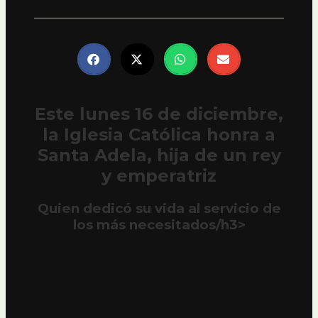
Este lunes 16 de diciembre,
la Iglesia Católica honra a
Santa Adela, hija de un rey
y emperatriz
Quien dedicó su vida al servicio de
los más necesitados/h3>