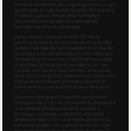
nombre femenino de origen germano cuyo
significado es «de noble familia». En España,
24.069 mujeres llevan este nombre y
recuerdan con gratitud a esta santa,
ejemplo de virtud y entrega.
Santa Adela nació en el año 931 en la
península itálica, en el seno de una familia
noble. Fue hija de San Dagoberto II, rey de
Austrasia, y su destino estuvo marcado por
la realeza y el servicio. A los 18 años quedó
viuda tras la muerte de su esposo, el rey
Lotario, con quien tuvo un hijo. Más tarde,
contrajo un segundo matrimonio, pero esta
etapa de su vida estuvo marcada por el
sufrimiento, pues sufrió cárcel y destierro.
Ya como emperatriz regente durante el
mandato de Otón III, Santa Adela demostró
una piedad sincera y dedicó su vida a
proteger, consolar y socorrer a los más
desfavorecidos. Con una visión de servicio,
ejerció el poder con justicia, evitando caer
en la venganza incluso contra quienes la