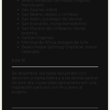
Beato Sebastián de Madiis, religioso
franciscano
San Azarías, mártir
San Beano, obispo y confesor
San Adón, arzobispo de Vienne
San Everardo, monje benedictino
San Macario de Collesano, monje
eremita
Santas Vírgenes
Mártires de África, testigos de la fe
Beato Felipe Siphnog Onphitak, mártir
tailandés
Este 16
de diciembre, los fieles recuerdan con
devoción a Santa Adela y a los demás santos
de este día, cuyas vidas ejemplares son una
inspiración para vivir con fe y amor al
prójimo.