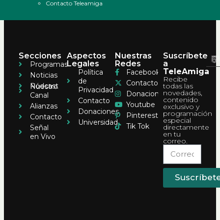
Contacto Teleamiga
Secciones
Aspectos
Nuestras
Suscríbete
Legales
Redes
a
Programas
TeleAmiga
Política
Facebook
Noticias
Recibe
de
Contacto
Pódcast
todas las
Nuestro
Privacidad
novedades,
Donaciones
Canal
contenido
Contacto
Youtube
Alianzas
exclusivo y
Donaciones
programación
Pinterest
Contacto
especial
Universidad
Tik Tok
directamente
Señal
en tu
en Vivo
correo.
Suscríbet