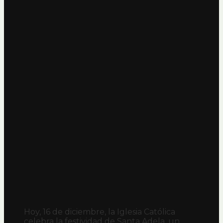
Hoy, 16 de diciembre, la Iglesia Católica
celebra la festividad de Santa Adela, un