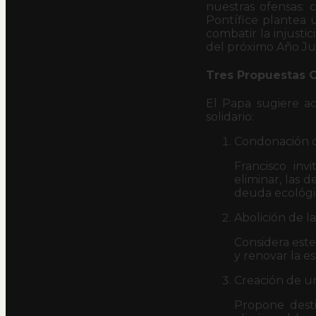
nuestras ofensas: 
Pontífice plantea 
combatir la injusti
del próximo Año Jub
Tres Propuestas C
El Papa sugiere a
solidario:
Condonación d
Francisco inv
eliminar, las 
deuda ecológic
Abolición de l
Considera este
y renovar la e
Creación de u
Propone dest