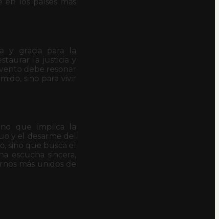
e en los países más
a y gracia para la
taurar la justicia y
 evento debe resonar
do, sino para vivir
sino que implica la
uo y el desarme del
, sino que busca el
a escucha sincera,
irnos más unidos de