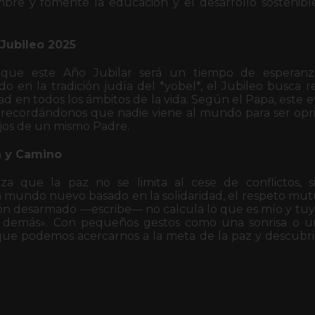
mbre y fomente la educación y el desarrollo sostenibl
 Jubileo 2025
 que este Año Jubilar será un tiempo de esperanz
o en la tradición judía del *yobel*, el Jubileo busca res
d en todos los ámbitos de la vida. Según el Papa, este
recordándonos que nadie viene al mundo para ser oprimi
ijos de un mismo Padre.
a y Camino
iza que la paz no se limita al cese de conflictos, 
 mundo nuevo basado en la solidaridad, el respeto mut
ón desarmado —escribe— no calcula lo que es mío y tuyo
 demás». Con pequeños gestos como una sonrisa o un
que podemos acercarnos a la meta de la paz y descubr