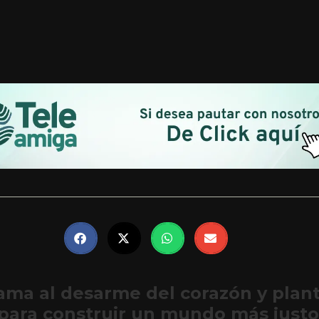
lama al desarme del corazón y plan
para construir un mundo más justo 