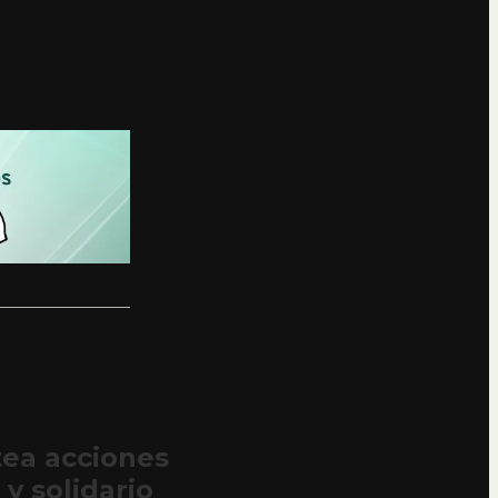
tea acciones
y solidario