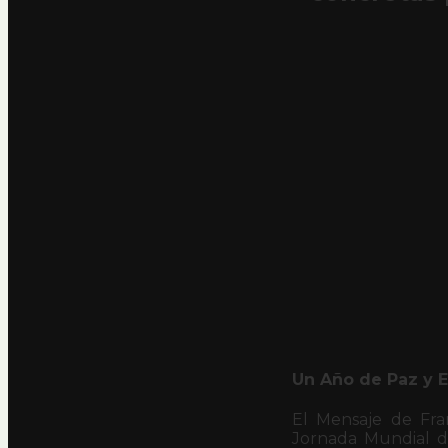
Un Año de Paz y 
El Mensaje de Fra
Jornada Mundial de