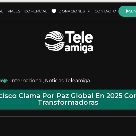
AL
VIAJES
COMERCIAL
DONACIONES
CONTACTO
SEÑ
4
Internacional
,
Noticias Teleamiga
cisco Clama Por Paz Global En 2025 C
Transformadoras