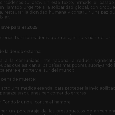
concédenos tu paz». En este texto, firmado el pasado
un llamado urgente a la solidaridad global, con propue
cia, restaurar la dignidad humana y construir una paz 
ilar.
lave para el 2025
cciones transformadoras que reflejan su visión de un
e la deuda externa:
ita a la comunidad internacional a reducir significat
deudas que asfixian a los países más pobres, subrayando 
a entre el norte y el sur del mundo.
a pena de muerte:
 acto una medida esencial para proteger la inviolabilid
speranza en quienes han cometido errores.
n Fondo Mundial contra el hambre:
inar un porcentaje de los presupuestos de armamen