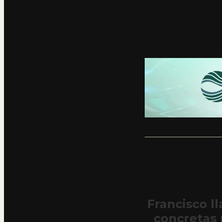
Francisco l
concretas 