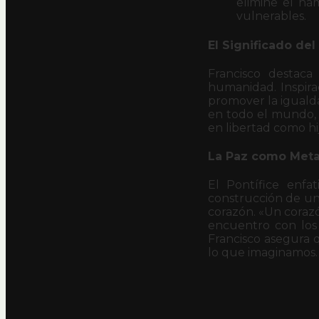
elimine el ha
vulnerables.
El Significado del
Francisco destaca
humanidad. Inspirad
promover la igualda
en todo el mundo, 
en libertad como h
La Paz como Met
El Pontífice enfat
construcción de un
corazón. «Un coraz
encuentro con los
Francisco asegura 
lo que imaginamos.