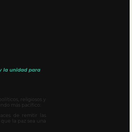
y la unidad para
íticos, religiosos y
ndo más pacífico:
ces de remitir las
 que la paz sea una