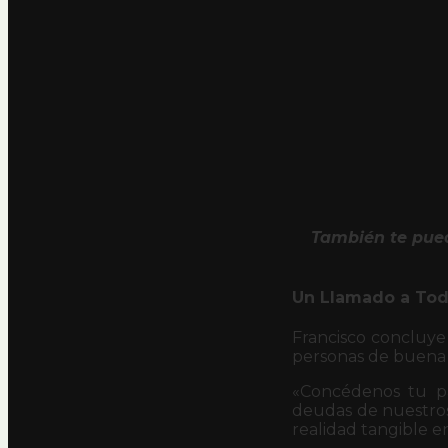
También te pued
Un Llamado a Tod
Francisco concluye 
personas de buena 
«Concédenos tu pa
deudas de nuestros
realidad tangible e