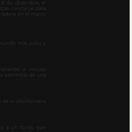
 8 de diciembre, el
stas concretas para
duradera en el marco
 mundo más justo y
ivamente, e incluso
la existencia de una
ad de la vida humana
to a un fondo que