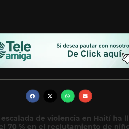
escalada de violencia en Haití ha l
l 70 % en el reclutamiento de niño