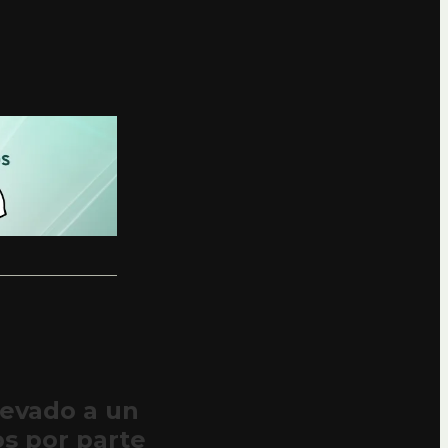
levado a un
s por parte