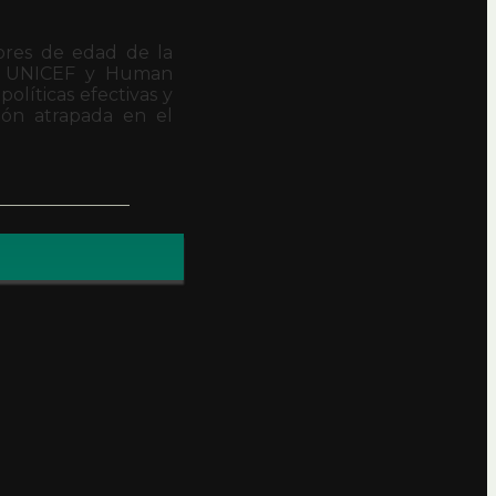
nores de edad de la
omo UNICEF y Human
olíticas efectivas y
ión atrapada en el