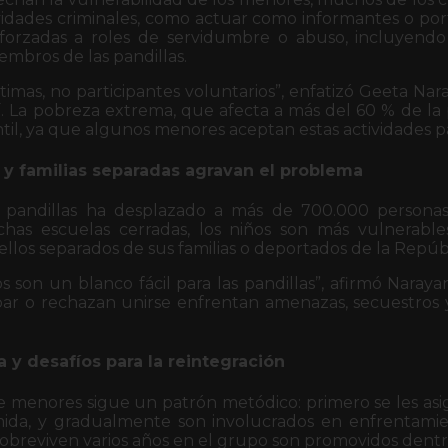
ividades criminales, como actuar como informantes o port
 forzadas a roles de servidumbre o abuso, incluyend
embros de las pandillas.
ctimas, no participantes voluntarios”, enfatizó Geeta Na
 La pobreza extrema, que afecta a más del 60 % de la po
til, ya que algunos menores aceptan estas actividades pa
 y familias separadas agravan el problema
s pandillas ha desplazado a más de 700.000 personas
as escuelas cerradas, los niños son más vulnerables
llos separados de sus familias o deportados de la Repúb
s son un blanco fácil para las pandillas”, afirmó Naray
ar o rechazan unirse enfrentan amenazas, secuestros y
a y desafíos para la reintegración
e menores sigue un patrón metódico: primero se les asig
da, y gradualmente son involucrados en enfrentamie
obreviven varios años en el grupo son promovidos dentro