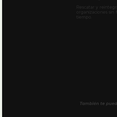
Rescatar y reintegr
organizaciones sin 
tiempo.
También te pued