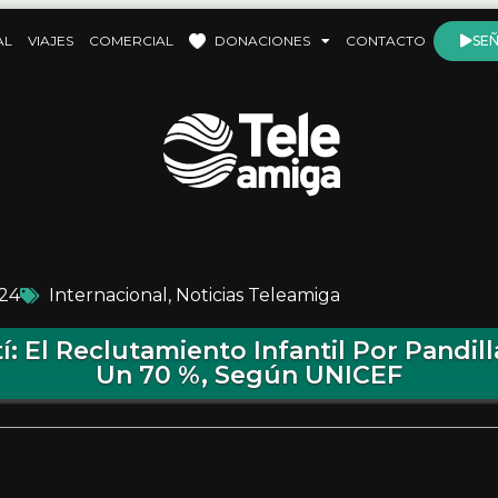
AL
VIAJES
COMERCIAL
DONACIONES
CONTACTO
SEÑ
024
Internacional
,
Noticias Teleamiga
tí: El Reclutamiento Infantil Por Pandil
Un 70 %, Según UNICEF