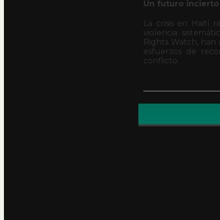
Un futuro incierto
La crisis en Haití
violencia sistemá
Rights Watch, han a
esfuerzos de reco
conflicto.