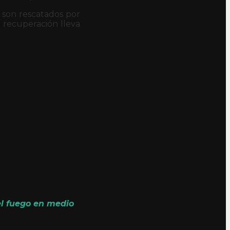
o son rescatados por
a recuperación lleva
el fuego en medio