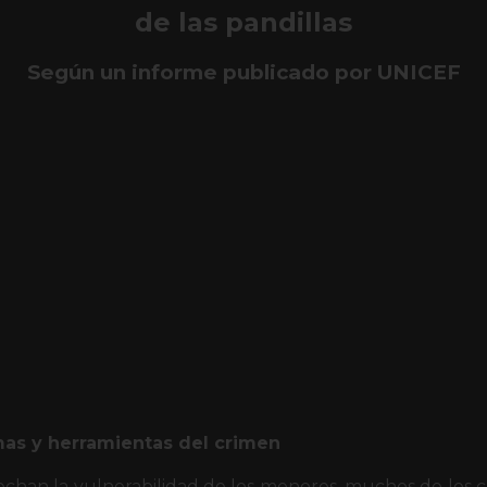
de las pandillas
Según un informe publicado por UNICEF
mas y herramientas del crimen
echan la vulnerabilidad de los menores, muchos de los 