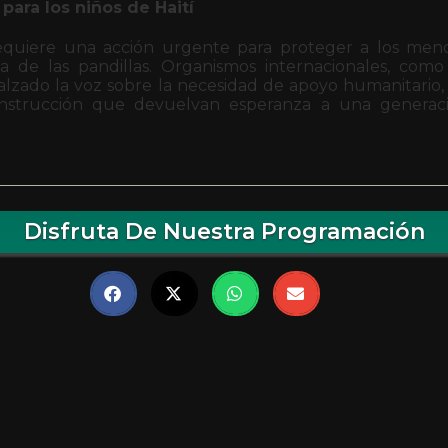
 para los niños de Haití
 requiere una acción urgente para proteger a los me
tica de las pandillas. Organismos internacionales, c
lzado la voz sobre la necesidad de apoyo humanitario, p
nstrucción que devuelvan esperanza a una generac
Disfruta De Nuestra Programación