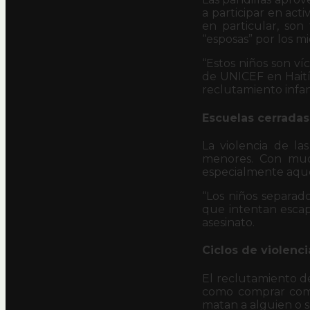
a participar en act
en particular, son
“esposas” por los mi
“Estos niños son ví
de UNICEF en Haití.
reclutamiento infan
Escuelas cerradas
La violencia de la
menores. Con much
especialmente aque
“Los niños separado
que intentan escap
asesinato.
Ciclos de violenci
El reclutamiento d
como comprar comi
matan a alguien o s