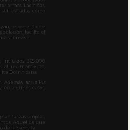
ar armas. Las niñas,
o ser tratadas como
rayan, representante
blación, facilita el
ra sobrevivir.
, incluidos 365.000
 al reclutamiento,
lica Dominicana.
an. Además, aquellos
, en algunos casos,
nan tareas simples,
ntos. Aquellos que
 de la pandilla.