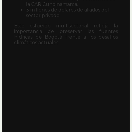
la CAR Cundinamarca.
3 millones de dólares de aliados del
sector privado.
Este esfuerzo multisectorial refleja la
importancia de preservar las fuentes
hídricas de Bogotá frente a los desafíos
climáticos actuales.