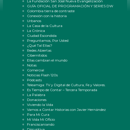
La Fundación San José Nueva Evangelización
GUÍA OFICIAL DE PROGRAMACIÓN Y SERIES DW
Colombia tierra de contraste
Conexión con la historia
Urbanos
La Casa de la Cultura
La Crónica
Ciudad Escondida
Preguntamos, Por Usted
¿Qué Tal Ellas?
Redes Abiertas
Cibernítidos
Ellas cambian el mundo
Notas
Comercial
Noticias Flash 120s
Pódcasts
Teleamiga: TV y Digital de Cultura, Fe y Valores.
Es Tiempo de Contar – Tercera Temporada
La Palabra
Donaciones
Viviendo la Vida
Vamos a Contar Historias con Javier Hernández
Para Mi Cura
Mi Vida Mi Oficio
Franciscaniando
Disruptiva