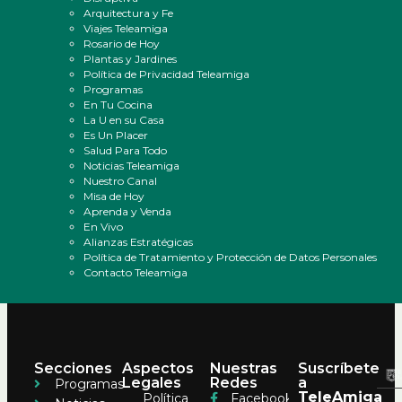
Arquitectura y Fe
Viajes Teleamiga
Rosario de Hoy
Plantas y Jardines
Política de Privacidad Teleamiga
Programas
En Tu Cocina
La U en su Casa
Es Un Placer
Salud Para Todo
Noticias Teleamiga
Nuestro Canal
Misa de Hoy
Aprenda y Venda
En Vivo
Alianzas Estratégicas
Política de Tratamiento y Protección de Datos Personales
Contacto Teleamiga
Secciones
Aspectos
Nuestras
Suscríbete
Legales
Redes
a
Programas
TeleAmiga
Política
Facebook