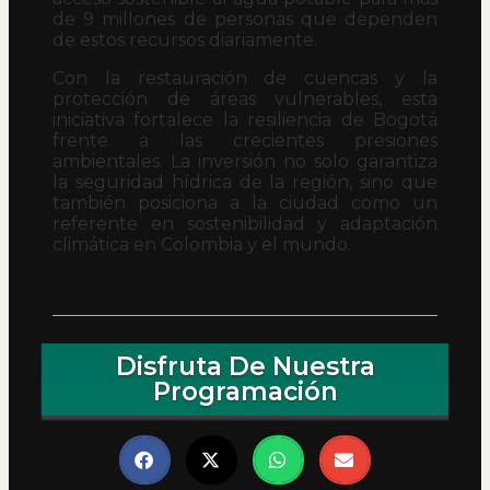
de 9 millones de personas que dependen
de estos recursos diariamente.
Con la restauración de cuencas y la
protección de áreas vulnerables, esta
iniciativa fortalece la resiliencia de Bogotá
frente a las crecientes presiones
ambientales. La inversión no solo garantiza
la seguridad hídrica de la región, sino que
también posiciona a la ciudad como un
referente en sostenibilidad y adaptación
climática en Colombia y el mundo.
Disfruta De Nuestra
Programación