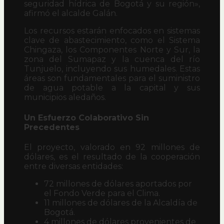
seguridad hídrica de Bogotá y su región»,
afirmó el alcalde Galán.
Los recursos estarán enfocados en sistemas
clave de abastecimiento, como el Sistema
Chingaza, los Componentes Norte y Sur, la
zona del Sumapaz y la cuenca del río
Tunjuelo, incluyendo sus humedales. Estas
áreas son fundamentales para el suministro
de agua potable a la capital y sus
municipios aledaños.
Un Esfuerzo Colaborativo Sin
Precedentes
El proyecto, valorado en 92 millones de
dólares, es el resultado de la cooperación
entre diversas entidades:
72 millones de dólares aportados por
el Fondo Verde para el Clima.
11 millones de dólares de la Alcaldía de
Bogotá.
4 millones de dólares provenientes de