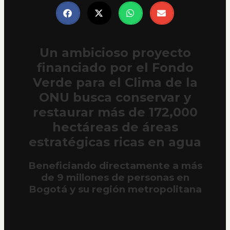
Un ambicioso proyecto
financiado por el Fondo
Verde para el Clima de la
ONU busca conservar y
restaurar más de 172,000
hectáreas de áreas
estratégicas ricas en agua
Beneficiando directamente a más
de 9 millones de personas en
Bogotá y su región metropolitana