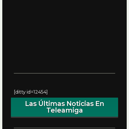
[ditty id=12454]
Las Últimas Noticias En
Teleamiga