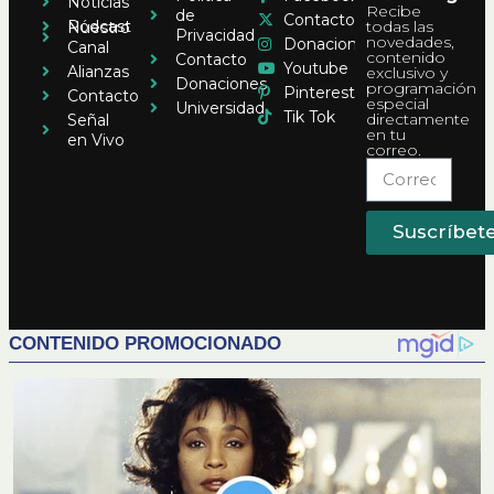
Noticias
Recibe
de
Contacto
Pódcast
todas las
Nuestro
Privacidad
novedades,
Donaciones
Canal
contenido
Contacto
Youtube
Alianzas
exclusivo y
Donaciones
programación
Pinterest
Contacto
especial
Universidad
Tik Tok
directamente
Señal
en tu
en Vivo
correo.
Suscríbet