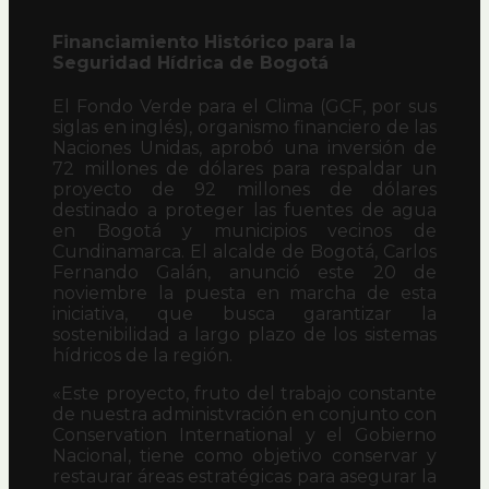
Financiamiento Histórico para la
Seguridad Hídrica de Bogotá
El Fondo Verde para el Clima (GCF, por sus
siglas en inglés), organismo financiero de las
Naciones Unidas, aprobó una inversión de
72 millones de dólares para respaldar un
proyecto de 92 millones de dólares
destinado a proteger las fuentes de agua
en Bogotá y municipios vecinos de
Cundinamarca. El alcalde de Bogotá, Carlos
Fernando Galán, anunció este 20 de
noviembre la puesta en marcha de esta
iniciativa, que busca garantizar la
sostenibilidad a largo plazo de los sistemas
hídricos de la región.
«Este proyecto, fruto del trabajo constante
de nuestra administvración en conjunto con
Conservation International y el Gobierno
Nacional, tiene como objetivo conservar y
restaurar áreas estratégicas para asegurar la