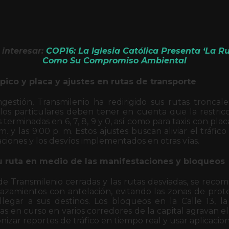
interesar:
COP16: La Iglesia Católica Presenta ‘La 
Como Su Compromiso Ambiental
pico y placa y ajustes en rutas de transporte
ngestión, Transmilenio ha redirigido sus rutas troncale
los particulares deben tener en cuenta que la restricc
 terminadas en 6, 7, 8, 9 y 0, así como para taxis con pla
 m. y las 9:00 p. m. Estos ajustes buscan aliviar el tráfi
aciones y los desvíos implementados en otras vías.
u ruta en medio de las manifestaciones y bloqueos
de Transmilenio cerradas y las rutas desviadas, se recom
plazamientos con antelación, evitando las zonas de prot
 llegar a sus destinos. Los bloqueos en la Calle 13, la
ras en curso en varios corredores de la capital agravan el
nizar reportes de tráfico en tiempo real y usar aplicacio