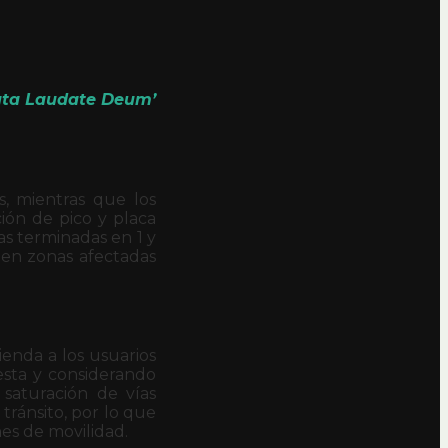
Ruta Laudate Deum’
s, mientras que los
ión de pico y placa
cas terminadas en 1 y
co en zonas afectadas
ienda a los usuarios
esta y considerando
 saturación de vías
 tránsito, por lo que
nes de movilidad.