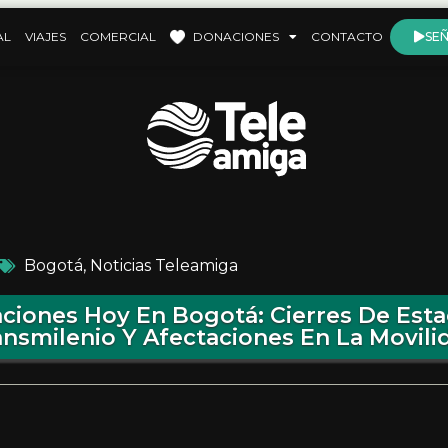
AL
VIAJES
COMERCIAL
DONACIONES
CONTACTO
SEÑ
Bogotá
,
Noticias Teleamiga
ciones Hoy En Bogotá: Cierres De Est
ansmilenio Y Afectaciones En La Movili