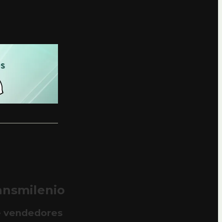
ansmilenio
de vendedores