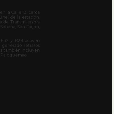
n la Calle 13, cerca
únel de la estación.
ma de Transmilenio a
 Sabana, San Façon,
s E32 y B28 activen
a generado retrasos
res también incluyen
 y Paloquemao.