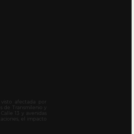
visto afectada por
s de Transmilenio y
Calle 13 y avenidas
taciones, el impacto