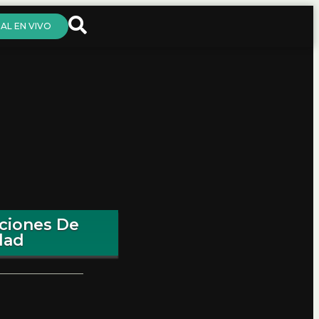
AL EN VIVO
aciones De
dad