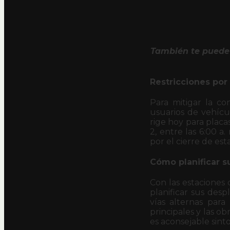
También te puede 
Restricciones por 
Para mitigar la co
usuarios de vehícu
rige hoy para placas
2, entre las 6:00 a.
por el cierre de est
Cómo planificar s
Con las estaciones 
planificar sus des
vías alternas para
principales y las ob
es aconsejable sinto