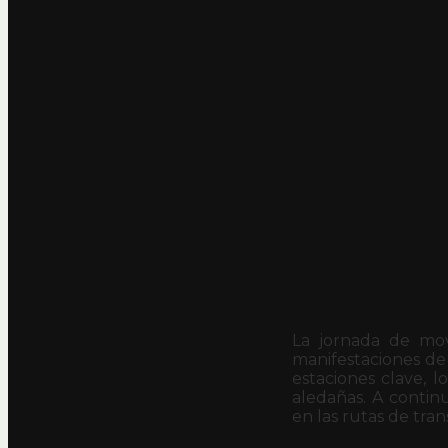
La jornada de mov
manifestaciones de
estaciones clave, 
aledañas. A continu
en las rutas de tran