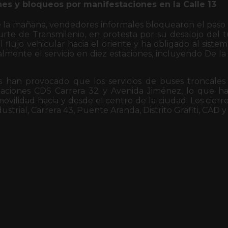
nes y bloqueos por manifestaciones en la Calle 13
 la mañana, vendedores informales bloquearon el paso e
urte de Transmilenio, en protesta por su desalojo del t
el flujo vehicular hacia el oriente y ha obligado al siste
mente el servicio en diez estaciones, incluyendo De la
s han provocado que los servicios de buses troncale
taciones CDS Carrera 32 y Avenida Jiménez, lo que h
a movilidad hacia y desde el centro de la ciudad. Los cier
dustrial, Carrera 43, Puente Aranda, Distrito Grafiti, CAD