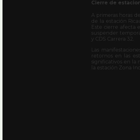
Cierre de estacio
A primeras horas de
de la estación Rica
Este cierre afecta 
suspender temporal
y CDS Carrera 32.
Las manifestacione
retornos en las es
significativos en l
la estación Zona In