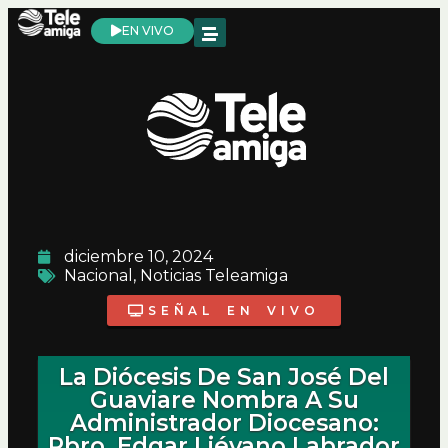
EN VIVO
diciembre 10, 2024
Nacional
,
Noticias Teleamiga
SEÑAL EN VIVO
La Diócesis De San José Del
Guaviare Nombra A Su
Administrador Diocesano:
Pbro. Edgar Liévano Labrador