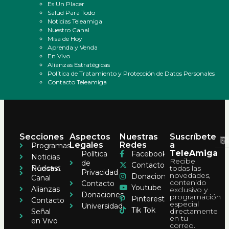
Es Un Placer
Salud Para Todo
Noticias Teleamiga
Nuestro Canal
Misa de Hoy
Aprenda y Venda
En Vivo
Alianzas Estratégicas
Política de Tratamiento y Protección de Datos Personales
Contacto Teleamiga
Secciones
Aspectos
Nuestras
Suscríbete
Legales
Redes
a
Programas
TeleAmiga
Política
Facebook
Noticias
Recibe
de
Contacto
Pódcast
todas las
Nuestro
Privacidad
novedades,
Donaciones
Canal
contenido
Contacto
Youtube
Alianzas
exclusivo y
Donaciones
programación
Pinterest
Contacto
especial
Universidad
Tik Tok
directamente
Señal
en tu
en Vivo
correo.