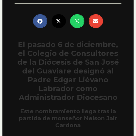
El pasado 6 de diciembre,
el Colegio de Consultores
de la Diócesis de San José
del Guaviare designó al
Padre Edgar Liévano
Labrador como
Administrador Diocesano
Este nombramiento llega tras la
partida de monseñor Nelson Jair
Cardona