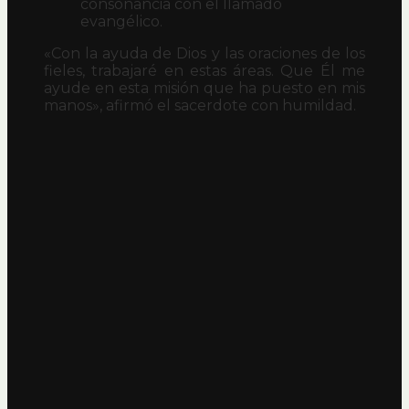
consonancia con el llamado
evangélico.
«Con la ayuda de Dios y las oraciones de los
fieles, trabajaré en estas áreas. Que Él me
ayude en esta misión que ha puesto en mis
manos», afirmó el sacerdote con humildad.