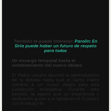
También te puede interesar:
Parolin: En
Siria puede haber un futuro de respeto
para todos
Un encargo temporal hasta el
nombramiento del nuevo obispo
El Padre Liévano asumirá la administración
de la diócesis hasta que el Santo Padre
nombre a un nuevo obispo para esta
jurisdicción eclesiástica. Durante este
periodo, se espera que su experiencia y
dedicación guíen a la Iglesia en el Guaviare
con firmeza y fe.