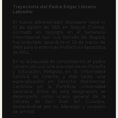
Trayectoria del Padre Edgar Liévano
Labrador
El nuevo administrador diocesano nació el
10 de agosto de 1955 en Ibagué (Tolima).
Formado en teología en el Seminario
Intermisional San Luis Beltrán de Bogotá,
fue ordenado sacerdote el 26 de marzo de
1988 para la entonces Prefectura Apostólica
de Mitú.
En su búsqueda de conocimiento, el padre
Liévano obtuvo una licenciatura en Filosofía
y Educación Religiosa en la Universidad
Católica de Oriente, y más tarde, una
especialización en Derecho Matrimonial
Canónico en la Pontificia Universidad
Javeriana. Antes de esta designación, se
desempeñó como vicario general de la
Diócesis de San José del Guaviare,
destacándose por su liderazgo y vocación
de servicio.