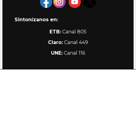
Sintonízanos en:
ETB:
Canal 805
Claro:
Canal 449
UNE:
Canal 116
Alianzas
Política de Privacidad Teleamiga
Contacto
Nuestro Canal