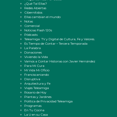
¿Qué Tal Ellas?
Redes Abiertas
Cibernítidos
Ellas cambian el mundo
Notas
Comercial
Noticias Flash 120s
Pódcasts
Teleamiga: TV y Digital de Cultura, Fe y Valores.
Es Tiempo de Contar – Tercera Temporada
La Palabra
Donaciones
Viviendo la Vida
Vamos a Contar Historias con Javier Hernández
Para Mi Cura
Mi Vida Mi Oficio
Franciscaniando
Disruptiva
Arquitectura y Fe
Viajes Teleamiga
Rosario de Hoy
Plantas y Jardines
Política de Privacidad Teleamiga
Programas
En Tu Cocina
La U en su Casa