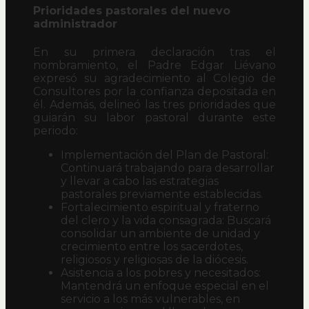
Prioridades pastorales del nuevo
administrador
En su primera declaración tras el
nombramiento, el Padre Edgar Liévano
expresó su agradecimiento al Colegio de
Consultores por la confianza depositada en
él. Además, delineó las tres prioridades que
guiarán su labor pastoral durante este
periodo:
Implementación del Plan de Pastoral:
Continuará trabajando para desarrollar
y llevar a cabo las estrategias
pastorales previamente establecidas.
Fortalecimiento espiritual y fraterno
del clero y la vida consagrada: Buscará
consolidar un ambiente de unidad y
crecimiento entre los sacerdotes,
religiosos y religiosas de la diócesis.
Asistencia a los pobres y necesitados:
Mantendrá un enfoque especial en el
servicio a los más vulnerables, en