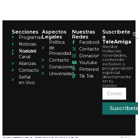
Secciones
Aspectos
Nuestras
Suscríbete
Legales
Redes
a
Programas
TeleAmiga
Política
Facebook
Noticias
Recibe
de
Contacto
Pódcast
todas las
Nuestro
Privacidad
novedades,
Donaciones
Canal
contenido
Contacto
Youtube
Alianzas
exclusivo y
Donaciones
programación
Pinterest
Contacto
especial
Universidad
Tik Tok
directamente
Señal
en tu
en Vivo
correo.
Suscríbet