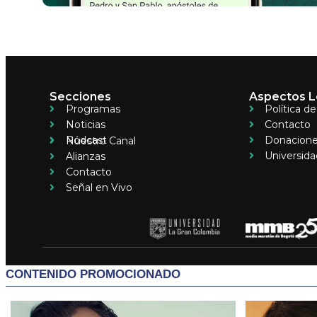
Secciones
Aspectos L
Programas
Política d
Noticias
Contacto
Pódcast
Donacion
Nuestro Canal
Universida
Alianzas
Contacto
Señal en Vivo