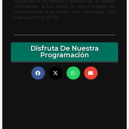
recuerda a los santos y beatos de la Iglesia,
ofreciendo a los fieles la oportunidad de
conmemorar a quienes han mostrado una
vida ejemplar de fe.
Disfruta De Nuestra
Programación