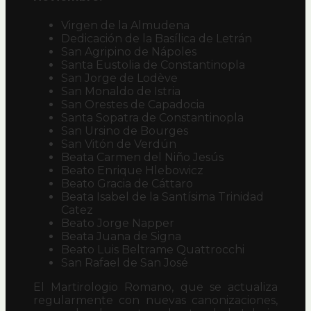
Virgen de la Almudena
Dedicación de la Basílica de Letrán
San Agripino de Nápoles
Santa Eustolia de Constantinopla
San Jorge de Lodève
San Monaldo de Istria
San Orestes de Capadocia
Santa Sopatra de Constantinopla
San Ursino de Bourges
San Vitón de Verdún
Beata Carmen del Niño Jesús
Beato Enrique Hlebowicz
Beato Gracia de Cáttaro
Beata Isabel de la Santísima Trinidad
Catez
Beato Jorge Napper
Beata Juana de Signa
Beato Luis Beltrame Quattrocchi
San Rafael de San José
El Martirologio Romano, que se actualiza
regularmente con nuevas canonizaciones,