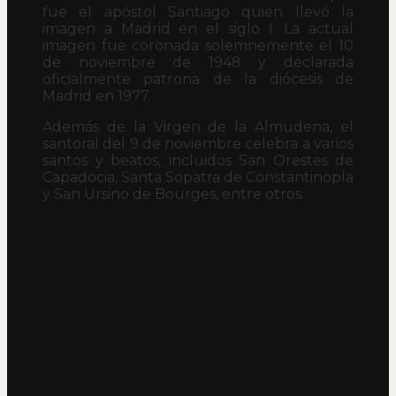
fue el apóstol Santiago quien llevó la
imagen a Madrid en el siglo I. La actual
imagen fue coronada solemnemente el 10
de noviembre de 1948 y declarada
oficialmente patrona de la diócesis de
Madrid en 1977.
Además de la Virgen de la Almudena, el
santoral del 9 de noviembre celebra a varios
santos y beatos, incluidos San Orestes de
Capadocia, Santa Sopatra de Constantinopla
y San Ursino de Bourges, entre otros.