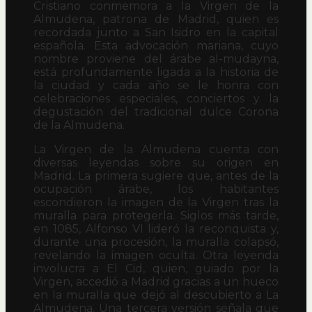
Cristiano conmemora a la Virgen de la
Almudena, patrona de Madrid, quien es
recordada junto a San Isidro en la capital
española. Esta advocación mariana, cuyo
nombre proviene del árabe al-mudayna,
está profundamente ligada a la historia de
la ciudad y cada año se le honra con
celebraciones especiales, conciertos y la
degustación del tradicional dulce Corona
de la Almudena.
La Virgen de la Almudena cuenta con
diversas leyendas sobre su origen en
Madrid. La primera sugiere que, antes de la
ocupación árabe, los habitantes
escondieron la imagen de la Virgen tras la
muralla para protegerla. Siglos más tarde,
en 1085, Alfonso VI lideró la reconquista y,
durante una procesión, la muralla colapsó,
revelando la imagen oculta. Otra leyenda
involucra a El Cid, quien, guiado por la
Virgen, accedió a Madrid gracias a un hueco
en la muralla que dejó al descubierto a La
Almudena. Una tercera versión señala que