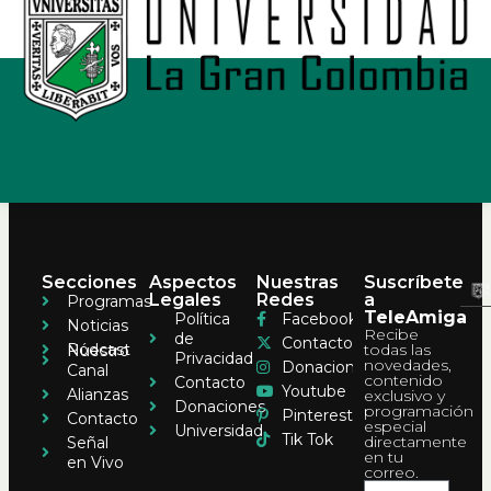
Secciones
Aspectos
Nuestras
Suscríbete
Legales
Redes
a
Programas
TeleAmiga
Política
Facebook
Noticias
Recibe
de
Contacto
Pódcast
todas las
Nuestro
Privacidad
novedades,
Donaciones
Canal
contenido
Contacto
Youtube
Alianzas
exclusivo y
Donaciones
programación
Pinterest
Contacto
especial
Universidad
Tik Tok
directamente
Señal
en tu
en Vivo
correo.