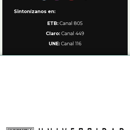
Sintonízanos en:
ETB:
Canal 805
Claro:
Canal 449
UNE:
Canal 116
Alianzas
Política de Privacidad Teleamiga
Contacto
Nuestro Canal