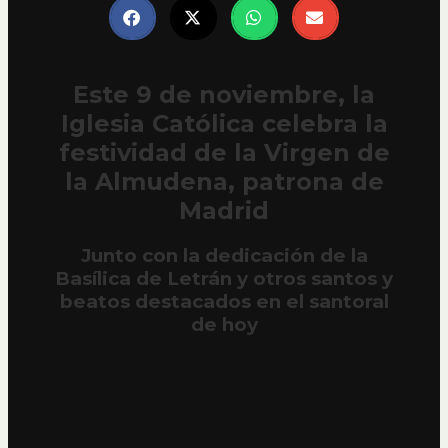
Este 9 de noviembre, la
Iglesia Católica celebra la
festividad de la Virgen de
la Almudena, patrona de
Madrid
Junto con la dedicación de la
Basílica de Letrán y otros santos y
beatos destacados en el santoral
de hoy