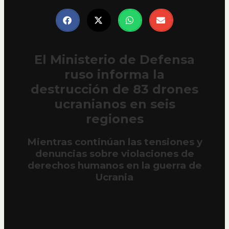
El Ministerio de Defensa
ruso informa la
destrucción de 83 drones
ucranianos en seis
regiones
Mientras continúan las tensiones y
denuncias sobre violaciones de
derechos humanos en la guerra de
Ucrania