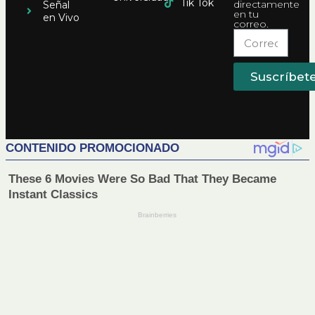
Tik Tok
directamente
Señal
en tu
en Vivo
correo.
Suscríbet