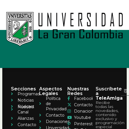
Secciones
Aspectos
Nuestras
Suscríbete
Legales
Redes
a
Programas
TeleAmiga
Política
Facebook
Noticias
Recibe
de
Contacto
Pódcast
todas las
Nuestro
Privacidad
novedades,
Donaciones
Canal
contenido
Contacto
Youtube
Alianzas
exclusivo y
Donaciones
programación
Pinterest
Contacto
especial
Universidad