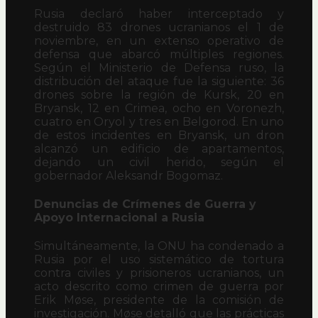
Rusia declaró haber interceptado y
destruido 83 drones ucranianos el 1 de
noviembre, en un extenso operativo de
defensa que abarcó múltiples regiones.
Según el Ministerio de Defensa ruso, la
distribución del ataque fue la siguiente: 36
drones sobre la región de Kursk, 20 en
Bryansk, 12 en Crimea, ocho en Voronezh,
cuatro en Oryol y tres en Belgorod. En uno
de estos incidentes en Bryansk, un dron
alcanzó un edificio de apartamentos,
dejando un civil herido, según el
gobernador Aleksandr Bogomaz.
Denuncias de Crímenes de Guerra y
Apoyo Internacional a Rusia
Simultáneamente, la ONU ha condenado a
Rusia por el uso sistemático de tortura
contra civiles y prisioneros ucranianos, un
acto descrito como crimen de guerra por
Erik Møse, presidente de la comisión de
investigación. Møse detalló que las prácticas