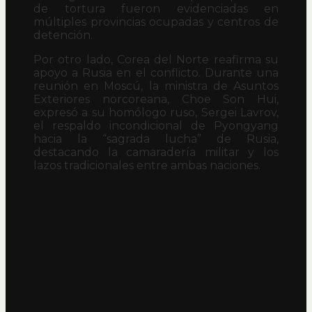
de tortura fueron evidenciadas en
múltiples provincias ocupadas y centros de
detención.
Por otro lado, Corea del Norte reafirma su
apoyo a Rusia en el conflicto. Durante una
reunión en Moscú, la ministra de Asuntos
Exteriores norcoreana, Choe Son Hui,
expresó a su homólogo ruso, Sergei Lavrov,
el respaldo incondicional de Pyongyang
hacia la “sagrada lucha” de Rusia,
destacando la camaradería militar y los
lazos tradicionales entre ambas naciones.