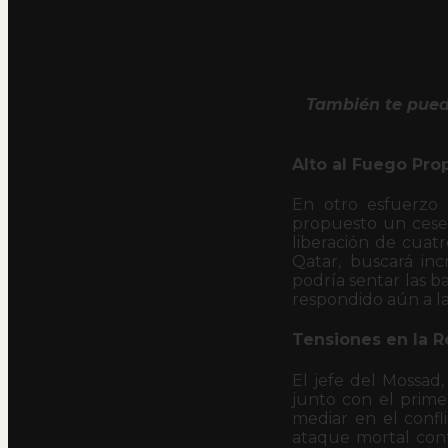
También te pued
Alto al Fuego Pro
En otro esfuerzo p
propuesto un cese 
liberación de cuat
Qatar, buscará inc
podría sentar las 
respondido aún a l
Tensiones en la R
El jefe del Mossad,
junto con el primer
mediar en el confl
ataque mortal cont