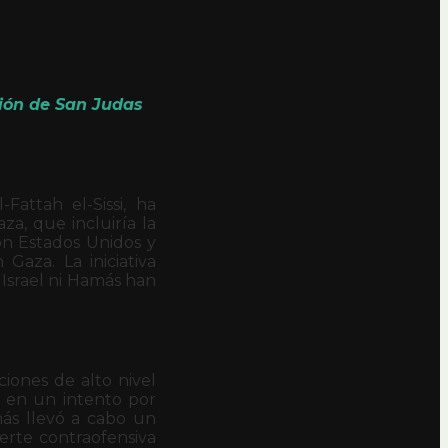
ción de San Judas
Fattah el-Sissi, ha
a, que incluiría la
on Estados Unidos y
Gaza. La iniciativa
Israel ni Hamás han
ciones de alto nivel
s, en un intento por
más llevó a cabo un
erte contraofensiva