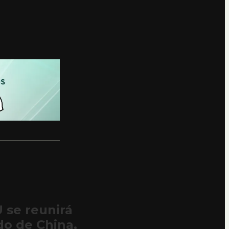
 se reunirá
ldo de China,