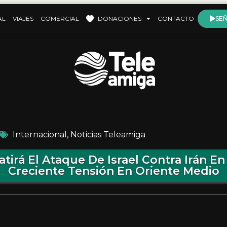
AL
VIAJES
COMERCIAL
DONACIONES
CONTACTO
SEÑ
Internacional
,
Noticias Teleamiga
irá El Ataque De Israel Contra Irán E
Creciente Tensión En Oriente Medio