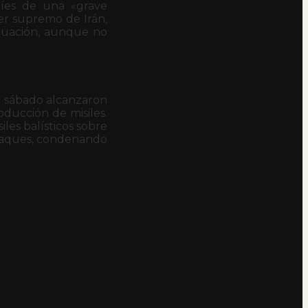
aelíes de una «grave
der supremo de Irán,
ituación, aunque no
el sábado alcanzaron
roducción de misiles.
les balísticos sobre
ataques, condenando