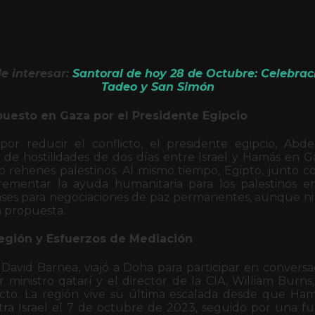
e interesar:
Santoral de hoy 28 de Octubre: Celebra
Tadeo y San Simón
puesto en Gaza por el Presidente Egipcio
or reducir el conflicto, el presidente egipcio, Abdel-
de hostilidades de dos días entre Israel y Hamás en Gaz
ro rehenes palestinos. Al mismo tiempo, Egipto, junto c
rementar la ayuda humanitaria para los palestinos en 
bases para negociaciones de paz permanentes, aunque ni 
a propuesta.
egión y Esfuerzos de Mediación
 David Barnea, viajó a Doha para participar en conversa
 ministro qatarí y el director de la CIA, William Burn
icto. La región vive su última escalada desde que Ha
ra Israel el 7 de octubre de 2023, seguido por una fu