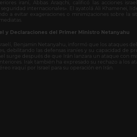
riores iraní, Abbas Araqchi, calificó las acciones isr
seguridad internacionales». El ayatolá Ali Khamenei, lí
ndo a evitar exageraciones o minimizaciones sobre la s
nmediatas.
el y Declaraciones del Primer Ministro Netanyahu
israelí, Benjamin Netanyahu, informó que los ataques d
res, debilitando las defensas iraníes y su capacidad de p
ael surge después de que Irán lanzara un ataque con misi
anteriores. Irak también ha expresado su rechazo a los 
éreo iraquí por Israel para su operación en Irán.