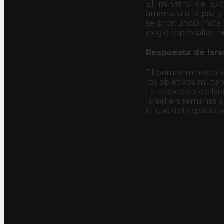
El ministro de Exte
amenaza a la paz y 
se pronunció insta
exigió represalias i
Respuesta de Isra
El primer ministro 
los objetivos milita
La respuesta de Isr
Israel en semanas 
el uso del espacio a