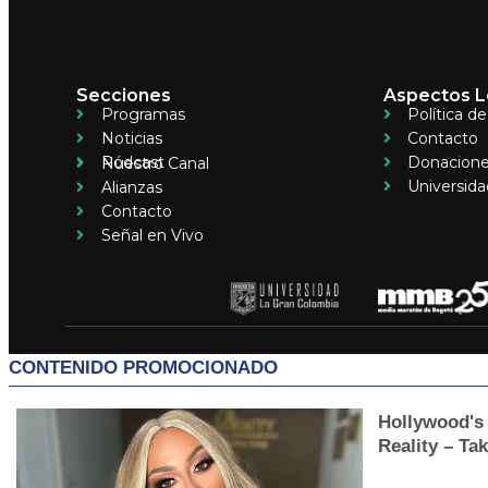
Secciones
Aspectos L
Programas
Política d
Noticias
Contacto
Pódcast
Donacion
Nuestro Canal
Universida
Alianzas
Contacto
Señal en Vivo