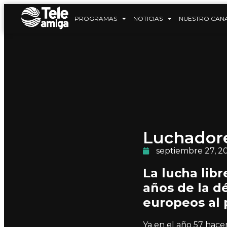
PROGRAMAS
NOTICIAS
NUESTRO CAN
Luchadore
septiembre 27, 2
La lucha libr
años de la d
europeos al 
Ya en el año 57 hace