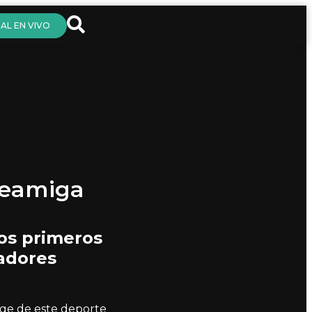
AL EN VIVO
eleamiga
los primeros
hadores
uge de este deporte