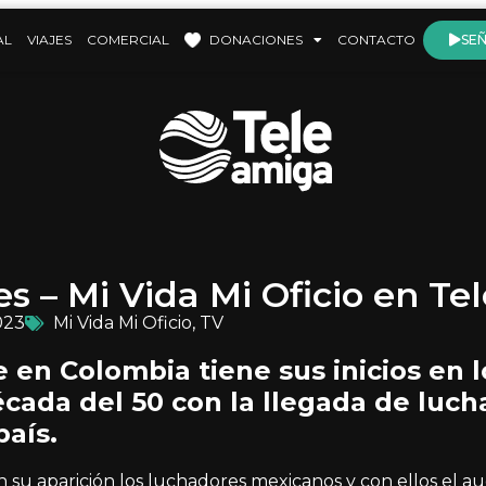
AL
VIAJES
COMERCIAL
DONACIONES
CONTACTO
SEÑ
s – Mi Vida Mi Oficio en T
023
Mi Vida Mi Oficio
,
TV
e en Colombia tiene sus inicios en 
écada del 50 con la llegada de luc
país.
n su aparición los luchadores mexicanos y con ellos el a