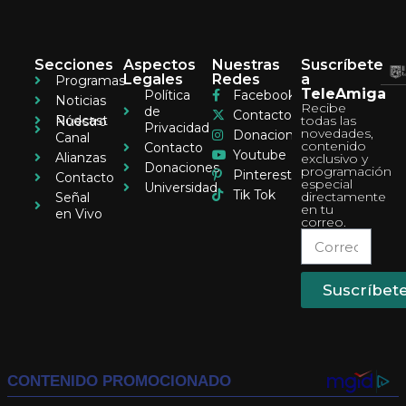
Secciones
Aspectos
Nuestras
Suscríbete
Legales
Redes
a
Programas
TeleAmiga
Política
Facebook
Noticias
Recibe
de
Contacto
Pódcast
todas las
Nuestro
Privacidad
novedades,
Donaciones
Canal
contenido
Contacto
Youtube
Alianzas
exclusivo y
Donaciones
programación
Pinterest
Contacto
especial
Universidad
Tik Tok
directamente
Señal
en tu
en Vivo
correo.
Suscríbet