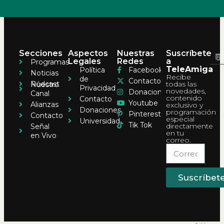
Secciones
Aspectos
Nuestras
Suscríbete
Legales
Redes
a
Programas
TeleAmiga
Política
Facebook
Noticias
Recibe
de
Contacto
Pódcast
todas las
Nuestro
Privacidad
novedades,
Donaciones
Canal
contenido
Contacto
Youtube
Alianzas
exclusivo y
Donaciones
programación
Pinterest
Contacto
especial
Universidad
Tik Tok
directamente
Señal
en tu
en Vivo
correo.
Suscríbet