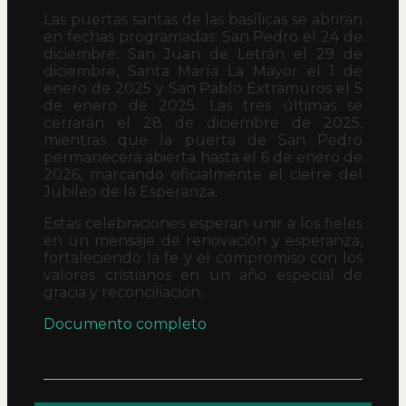
Las puertas santas de las basílicas se abrirán
en fechas programadas: San Pedro el 24 de
diciembre, San Juan de Letrán el 29 de
diciembre, Santa María La Mayor el 1 de
enero de 2025 y San Pablo Extramuros el 5
de enero de 2025. Las tres últimas se
cerrarán el 28 de diciembre de 2025,
mientras que la puerta de San Pedro
permanecerá abierta hasta el 6 de enero de
2026, marcando oficialmente el cierre del
Jubileo de la Esperanza.
Estas celebraciones esperan unir a los fieles
en un mensaje de renovación y esperanza,
fortaleciendo la fe y el compromiso con los
valores cristianos en un año especial de
gracia y reconciliación.
Documento completo