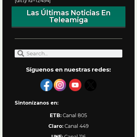
[ditty id=12454]
Las Últimas Noticias En
Teleamiga
Síguenos en nuestras redes:
Sintonízanos en:
ETB:
Canal 805
Claro:
Canal 449
UNE:
Canal 116