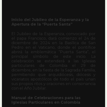
Inicio del Jubileo de la Esperanza y la
Apertura de la “Puerta Santa”
El Jubileo de la Esperanza, convocado por
el papa Francisco, dará comienzo el 24 de
diciembre de 2024 en la Basílica de San
Pedro en el Vaticano, donde el pontífice
abrirá la emblemática “Puerta Santa”, el
principal símbolo de este inicio. La
celebración se extenderá a las Iglesias
particulares de Colombia el 29 de
diciembre, en la fiesta de la Sagrada Familia,
permitiendo que arquidiócesis, diócesis y
vicariatos apostólicos de todo el país unan
sus propios ritos y oraciones en consonancia
con el Año Jubilar.
Manual de Celebraciones para las
Iglesias Particulares en Colombia