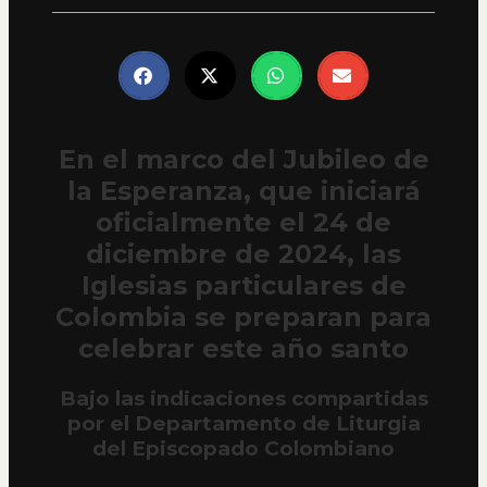
En el marco del Jubileo de
la Esperanza, que iniciará
oficialmente el 24 de
diciembre de 2024, las
Iglesias particulares de
Colombia se preparan para
celebrar este año santo
Bajo las indicaciones compartidas
por el Departamento de Liturgia
del Episcopado Colombiano