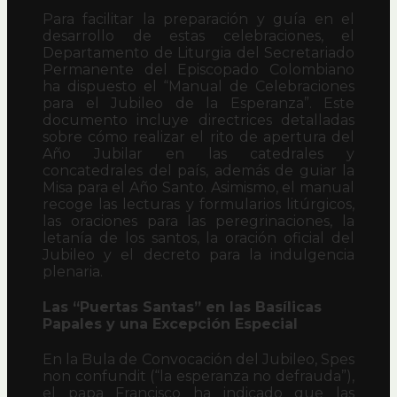
Para facilitar la preparación y guía en el
desarrollo de estas celebraciones, el
Departamento de Liturgia del Secretariado
Permanente del Episcopado Colombiano
ha dispuesto el “Manual de Celebraciones
para el Jubileo de la Esperanza”. Este
documento incluye directrices detalladas
sobre cómo realizar el rito de apertura del
Año Jubilar en las catedrales y
concatedrales del país, además de guiar la
Misa para el Año Santo. Asimismo, el manual
recoge las lecturas y formularios litúrgicos,
las oraciones para las peregrinaciones, la
letanía de los santos, la oración oficial del
Jubileo y el decreto para la indulgencia
plenaria.
Las “Puertas Santas” en las Basílicas
Papales y una Excepción Especial
En la Bula de Convocación del Jubileo, Spes
non confundit (“la esperanza no defrauda”),
el papa Francisco ha indicado que las