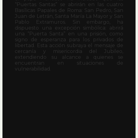
“Puertas Santas” se abrirán en las cuatro
Basílicas Papales de Roma: San Pedro, San
Juan de Letrán, Santa María La Mayor y San
Pablo Extramuros. Sin embargo, ha
dispuesto una excepción simbólica: abrirá
una “Puerta Santa” en una prisión, como
signo de esperanza para los privados de
libertad. Esta acción subraya el mensaje de
cercanía y misericordia del Jubileo,
extendiendo su alcance a quienes se
encuentran en situaciones de
vulnerabilidad.