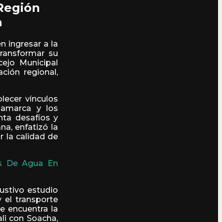
Región
a
n ingresar a la
ransformar su
cejo Municipal
ción regional,
lecer vínculos
namarca y los
nta desafíos y
na, enfatizó la
r la calidad de
tes De Agua En
ustivo estudio
 el transporte
se encuentra la
li con Soacha,