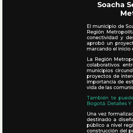
Soacha S
Met
El municipio de So
Región Metropoli
conectividad y des
aprobó un proyect
marcando el inicio
La Región Metropo
colaborativos ent
municipios circun
proyectos de inter
importancia de esta
vida de las comuni
También te puede 
Bogotá: Detalles Y
Una vez formaliza
destinado a diseña
público a nivel reg
construcción del p