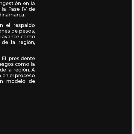
ngestión en la
 la Fase IV de
dinamarca.
n el respaldo
lones de pesos,
ste avance como
 de la región,
 El presidente
iesgos como la
de la región. A
o en el proceso
 un modelo de