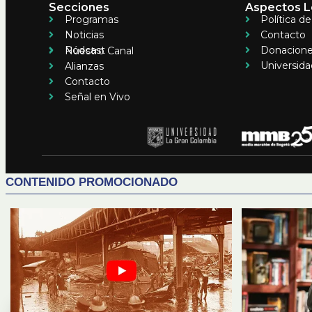
Secciones
Aspectos L
Programas
Política d
Noticias
Contacto
Pódcast
Donacion
Nuestro Canal
Universida
Alianzas
Contacto
Señal en Vivo