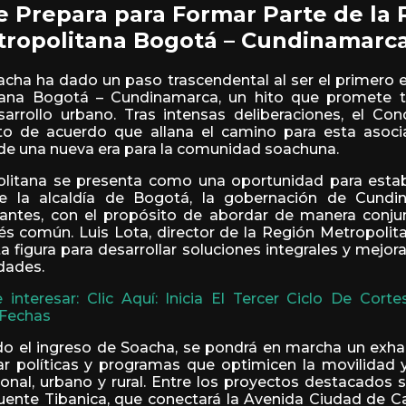
e Prepara para Formar Parte de la 
ropolitana Bogotá – Cundinamarc
acha ha dado un paso trascendental al ser el primero e
tana Bogotá – Cundinamarca, un hito que promete t
arrollo urbano. Tras intensas deliberaciones, el Con
o de acuerdo que allana el camino para esta asocia
 de una nueva era para la comunidad soachuna.
litana se presenta como una oportunidad para estab
re la alcaldía de Bogotá, la gobernación de Cundi
dantes, con el propósito de abordar de manera conju
és común. Luis Lota, director de la Región Metropolita
 figura para desarrollar soluciones integrales y mejora
dades.
interesar: Clic Aquí: Inicia El Tercer Ciclo De Cor
 Fechas
do el ingreso de Soacha, se pondrá en marcha un exha
r políticas y programas que optimicen la movilidad y
ional, urbano y rural. Entre los proyectos destacados 
uente Tibanica, que conectará la Avenida Ciudad de Ca