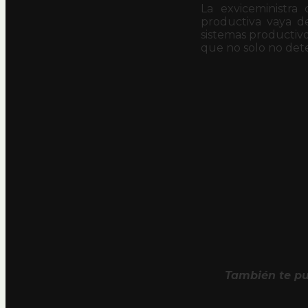
La exviceministra
productiva vaya de
sistemas productivo
que no solo no dete
También te pu