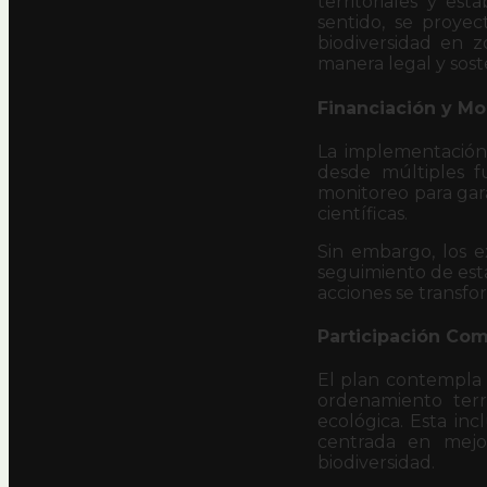
territoriales y es
sentido, se proye
biodiversidad en z
manera legal y sost
Financiación y Mo
La implementación 
desde múltiples f
monitoreo para gara
científicas.
Sin embargo, los e
seguimiento de est
acciones se transfo
Participación Com
El plan contempla u
ordenamiento terr
ecológica. Esta inc
centrada en mejor
biodiversidad.