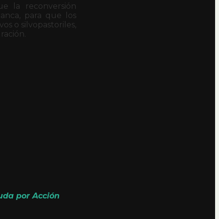
ue la reconversión
banca, para que los
s o silvopastoriles,
ración.
uda por Acción