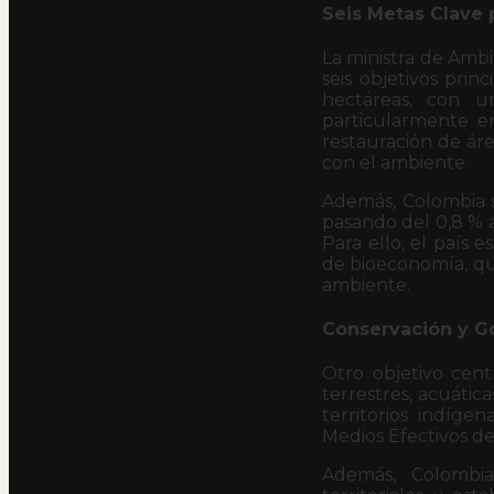
Seis Metas Clave 
La ministra de Amb
seis objetivos prin
hectáreas, con u
particularmente en
restauración de ár
con el ambiente.
Además, Colombia s
pasando del 0,8 % a
Para ello, el país
de bioeconomía, qu
ambiente.
Conservación y G
Otro objetivo cent
terrestres, acuática
territorios indíg
Medios Efectivos de
Además, Colombia