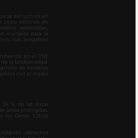
ue se estructura en
de cinco millones de
elos sostenibles,
n cruciales para la
tivos más amigables
mbiental en el PIB,
de la biodiversidad.
sarrollo de modelos
gables con el medio
l 34 % de las áreas
 de áreas protegidas,
mo los Omec (Otros
olidando derechos