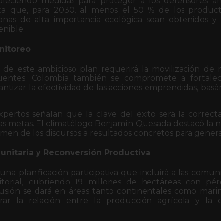
tableciendo medidas para proteger a los defensores a
cta que, para 2030, al menos el 50 % de los product
onas de alta importancia ecológica sean obtenidos y
enible.
nitoreo
de este ambicioso plan requerirá la movilización de r
uentes. Colombia también se compromete a fortalec
ntizar la efectividad de las acciones emprendidas, bas
xpertos señalan que la clave del éxito será la correc
as metas. El climatólogo Benjamín Quesada destacó la n
rmen de los discursos a resultados concretos para generar
unitaria y Reconversión Productiva
na planificación participativa que incluirá a las comun
itorial, cubriendo 19 millones de hectáreas con pér
lusión se dará en áreas tanto continentales como marin
ar la relación entre la producción agrícola y la 