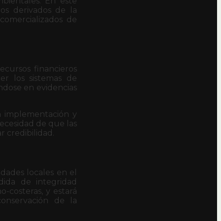
mbientales. En este
os derivados de la
 comercializados de
ecursos financieros
er los sistemas de
ándose en evidencias
ta implementación y
ecesidad de que las
 credibilidad.
idades locales en el
dida de integridad
o-costeras, y estará
conservación de la