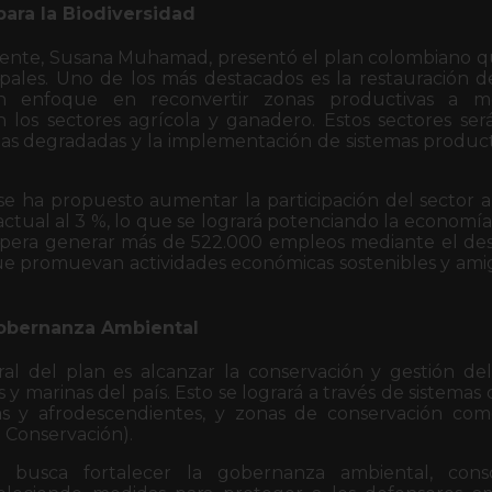
para la Biodiversidad
iente, Susana Muhamad, presentó el plan colombiano q
cipales. Uno de los más destacados es la restauración 
n enfoque en reconvertir zonas productivas a mod
 los sectores agrícola y ganadero. Estos sectores será
eas degradadas y la implementación de sistemas produc
e ha propuesto aumentar la participación del sector a
ctual al 3 %, lo que se logrará potenciando la economía 
 espera generar más de 522.000 empleos mediante el de
e promuevan actividades económicas sostenibles y ami
obernanza Ambiental
ral del plan es alcanzar la conservación y gestión de
s y marinas del país. Esto se logrará a través de sistemas
enas y afrodescendientes, y zonas de conservación co
 Conservación).
 busca fortalecer la gobernanza ambiental, cons