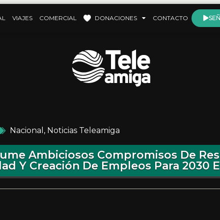
AL
VIAJES
COMERCIAL
DONACIONES
CONTACTO
SEÑ
Nacional
,
Noticias Teleamiga
ume Ambiciosos Compromisos De Res
dad Y Creación De Empleos Para 2030 