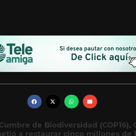
 Cumbre de Biodiversidad (COP16), 
tió a restaurar cinco millones de 