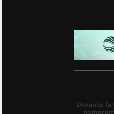
Durante la
comprome