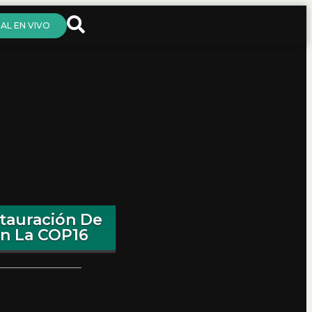
AL EN VIVO
tauración De
En La COP16