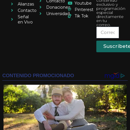
contenido
Contacto
Youtube
Alianzas
exclusivo y
Donaciones
programación
Pinterest
Contacto
especial
Universidad
Tik Tok
directamente
Señal
en tu
en Vivo
correo.
Suscríbet