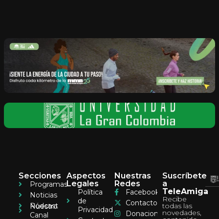
Secciones
Aspectos
Nuestras
Suscríbete
Legales
Redes
a
Programas
TeleAmiga
Política
Facebook
Noticias
Recibe
de
Contacto
Pódcast
todas las
Nuestro
Privacidad
novedades,
Donaciones
Canal