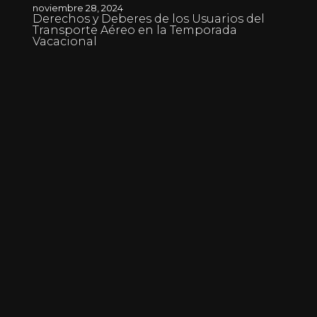
noviembre 28, 2024
Derechos y Deberes de los Usuarios del
Transporte Aéreo en la Temporada
Vacacional
noviembre 28, 2024
Israel Acusa Violación del Alto el Fuego y
Lanza Ataques en el Sur del Líbano