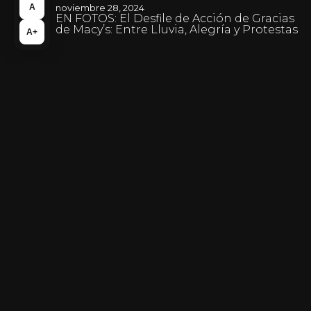
noviembre 28, 2024
A
EN FOTOS: El Desfile de Acción de Gracias
de Macy’s: Entre Lluvia, Alegría y Protestas
A+
noviembre 28, 2024
Viziona revoluciona el cine en Colombia –
Disruptiva