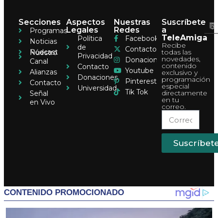
Secciones
Aspectos
Nuestras
Suscríbete
Legales
Redes
a
Programas
TeleAmiga
Política
Facebook
Noticias
Recibe
de
Contacto
Pódcast
todas las
Nuestro
Privacidad
novedades,
Donaciones
Canal
contenido
Contacto
Youtube
Alianzas
exclusivo y
Donaciones
programación
Pinterest
Contacto
especial
Universidad
Tik Tok
directamente
Señal
en tu
en Vivo
correo.
Suscríbet