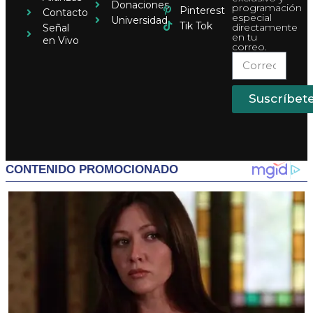
Donaciones
programación
Pinterest
Contacto
especial
Universidad
Tik Tok
directamente
Señal
en tu
en Vivo
correo.
Suscríbet