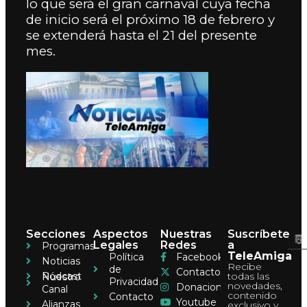
lo que será el gran carnaval cuya fecha
de inicio será el próximo 18 de febrero y
se extenderá hasta el 21 del presente
mes.
Secciones
Aspectos
Nuestras
Suscríbete
Legales
Redes
a
Programas
TeleAmiga
Política
Facebook
Noticias
Recibe
de
Contacto
Pódcast
todas las
Nuestro
Privacidad
novedades,
Donaciones
Canal
contenido
Contacto
Youtube
Alianzas
exclusivo y