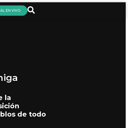
AL EN VIVO
miga
e la
sición
blos de todo