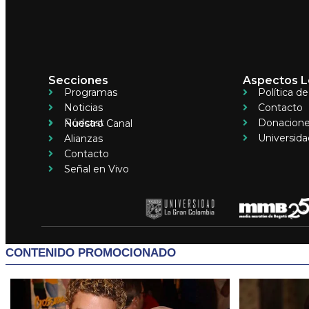
Secciones
Aspectos L
Programas
Política d
Noticias
Contacto
Pódcast
Donacion
Nuestro Canal
Universida
Alianzas
Contacto
Señal en Vivo