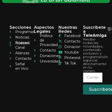
Secciones
Aspectos
Nuestras
Suscríbete
Legales
Redes
a
Programas
TeleAmiga
Política
Facebook
Noticias
Recibe
de
Contacto
Pódcast
todas las
Nuestro
Privacidad
novedades,
Donaciones
Canal
contenido
Contacto
Youtube
Alianzas
exclusivo y
Donaciones
programación
Pinterest
Contacto
especial
Universidad
Tik Tok
directamente
Señal
en tu
en Vivo
correo.
Suscríbet