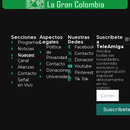
Secciones
Aspectos
Nuestras
Suscríbete
Legales
Redes
a
Programas
TeleAmiga
Política
Facebook
Noticias
Recibe
de
Contacto
Pódcast
todas las
Nuestro
Privacidad
novedades,
Donaciones
Canal
contenido
Contacto
Youtube
Alianzas
exclusivo y
Donaciones
programación
Pinterest
Contacto
especial
Universidad
Tik Tok
directamente
Señal
en tu
en Vivo
correo.
Suscríbet