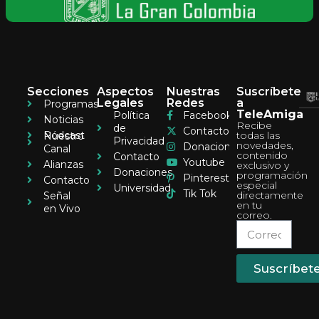
Secciones
Aspectos
Nuestras
Suscríbete
Legales
Redes
a
Programas
TeleAmiga
Política
Facebook
Noticias
Recibe
de
Contacto
Pódcast
todas las
Nuestro
Privacidad
novedades,
Donaciones
Canal
contenido
Contacto
Youtube
Alianzas
exclusivo y
Donaciones
programación
Pinterest
Contacto
especial
Universidad
Tik Tok
directamente
Señal
en tu
en Vivo
correo.
Suscríbet