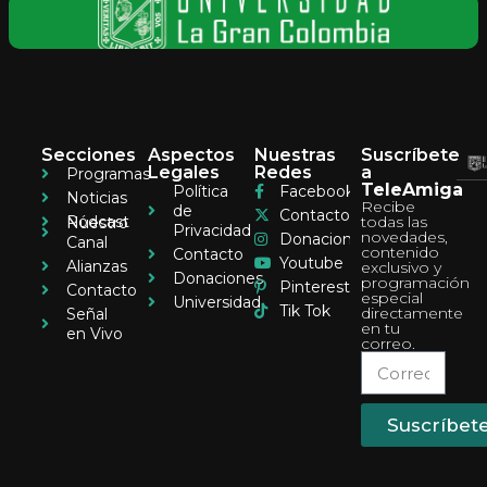
Secciones
Aspectos
Nuestras
Suscríbete
Legales
Redes
a
Programas
TeleAmiga
Política
Facebook
Noticias
Recibe
de
Contacto
Pódcast
todas las
Nuestro
Privacidad
novedades,
Donaciones
Canal
contenido
Contacto
Youtube
Alianzas
exclusivo y
Donaciones
programación
Pinterest
Contacto
especial
Universidad
Tik Tok
directamente
Señal
en tu
en Vivo
correo.
Suscríbet