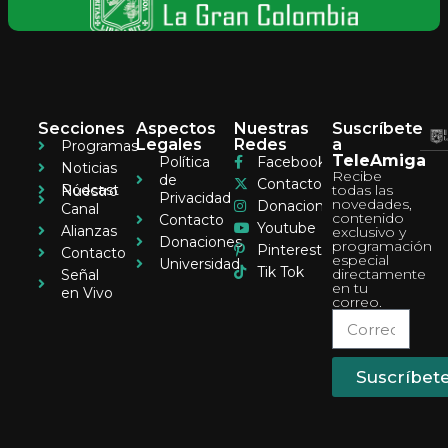
Secciones
Aspectos
Nuestras
Suscríbete
Legales
Redes
a
Programas
TeleAmiga
Política
Facebook
Noticias
Recibe
de
Contacto
Pódcast
todas las
Nuestro
Privacidad
novedades,
Donaciones
Canal
contenido
Contacto
Youtube
Alianzas
exclusivo y
Donaciones
programación
Pinterest
Contacto
especial
Universidad
Tik Tok
directamente
Señal
en tu
en Vivo
correo.
Suscríbet