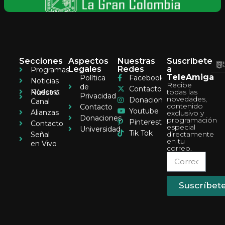
Secciones
Aspectos
Nuestras
Suscríbete
Legales
Redes
a
Programas
TeleAmiga
Política
Facebook
Noticias
Recibe
de
Contacto
Pódcast
todas las
Nuestro
Privacidad
novedades,
Donaciones
Canal
contenido
Contacto
Youtube
Alianzas
exclusivo y
Donaciones
programación
Pinterest
Contacto
especial
Universidad
Tik Tok
directamente
Señal
en tu
en Vivo
correo.
Suscríbet