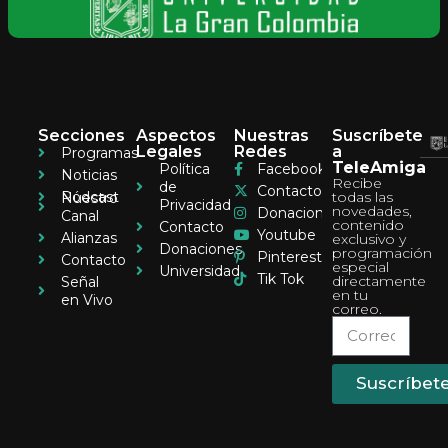
Secciones
Aspectos
Nuestras
Suscríbete
Legales
Redes
a
Programas
TeleAmiga
Política
Facebook
Noticias
Recibe
de
Contacto
Pódcast
todas las
Nuestro
Privacidad
novedades,
Donaciones
Canal
contenido
Contacto
Youtube
Alianzas
exclusivo y
Donaciones
programación
Pinterest
Contacto
especial
Universidad
Tik Tok
directamente
Señal
en tu
en Vivo
correo.
Suscríbet