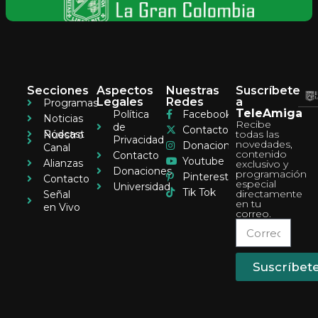
Secciones
Aspectos
Nuestras
Suscríbete
Legales
Redes
a
Programas
TeleAmiga
Política
Facebook
Noticias
Recibe
de
Contacto
Pódcast
todas las
Nuestro
Privacidad
novedades,
Donaciones
Canal
contenido
Contacto
Youtube
Alianzas
exclusivo y
Donaciones
programación
Pinterest
Contacto
especial
Universidad
Tik Tok
directamente
Señal
en tu
en Vivo
correo.
Suscríbet