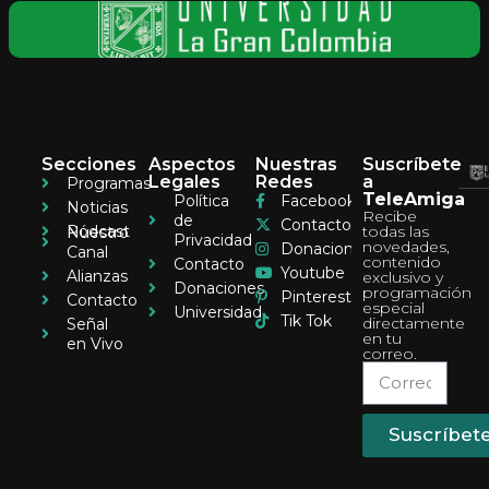
Secciones
Aspectos
Nuestras
Suscríbete
Legales
Redes
a
Programas
TeleAmiga
Política
Facebook
Noticias
Recibe
de
Contacto
Pódcast
todas las
Nuestro
Privacidad
novedades,
Donaciones
Canal
contenido
Contacto
Youtube
Alianzas
exclusivo y
Donaciones
programación
Pinterest
Contacto
especial
Universidad
Tik Tok
directamente
Señal
en tu
en Vivo
correo.
Suscríbet