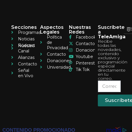
Secciones
Aspectos
Nuestras
Suscríbete
Legales
Redes
a
Programas
TeleAmiga
Política
Facebook
Noticias
Recibe
de
Contacto
Pódcast
todas las
Nuestro
Privacidad
novedades,
Donaciones
Canal
contenido
Contacto
Youtube
Alianzas
exclusivo y
Donaciones
programación
Pinterest
Contacto
especial
Universidad
Tik Tok
directamente
Señal
en tu
en Vivo
correo.
Suscríbet