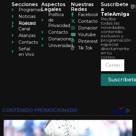
Secciones
Aspectos
Nuestras
Suscríbete
Legales
Redes
a
Programas
TeleAmiga
Política
Facebook
Noticias
Recibe
de
Contacto
Pódcast
todas las
Nuestro
Privacidad
novedades,
Donaciones
Canal
contenido
Contacto
Youtube
Alianzas
exclusivo y
Donaciones
programación
Pinterest
Contacto
especial
Universidad
Tik Tok
directamente
Señal
en tu
en Vivo
correo.
Suscríbet