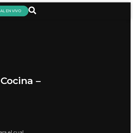
AL EN VIVO
 Cocina –
ra el cual