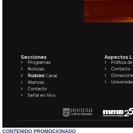
Secciones
Aspectos L
Programas
Política d
Noticias
Contacto
Pódcast
Donacion
Nuestro Canal
Universida
Alianzas
Contacto
Señal en Vivo