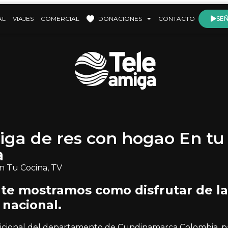
AL
VIAJES
COMERCIAL
DONACIONES
CONTACTO
SEÑ
iga de res con hogao En tu
a
n Tu Cocina
,
TV
 te mostramos como disfrutar de la
nacional.
dicional del departamento de Cundinamarca Colombia, pa