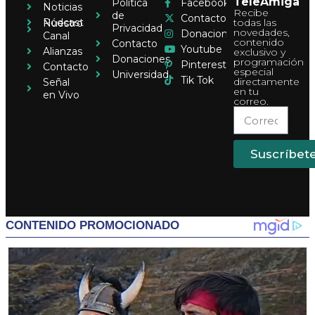
TeleAmiga
Política
Facebook
Noticias
Recibe
de
Contacto
Pódcast
todas las
Nuestro
Privacidad
novedades,
Donaciones
Canal
contenido
Contacto
Youtube
Alianzas
exclusivo y
Donaciones
programación
Pinterest
Contacto
especial
Universidad
Tik Tok
directamente
Señal
en tu
en Vivo
correo.
Suscríbet