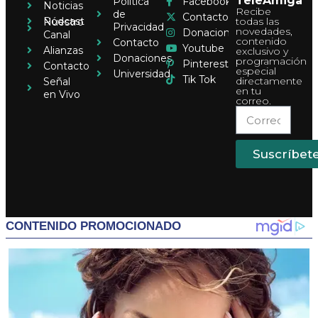
TeleAmiga
Política
Facebook
Noticias
Recibe
de
Contacto
Pódcast
todas las
Nuestro
Privacidad
novedades,
Donaciones
Canal
contenido
Contacto
Youtube
Alianzas
exclusivo y
Donaciones
programación
Pinterest
Contacto
especial
Universidad
Tik Tok
directamente
Señal
en tu
en Vivo
correo.
Suscríbet