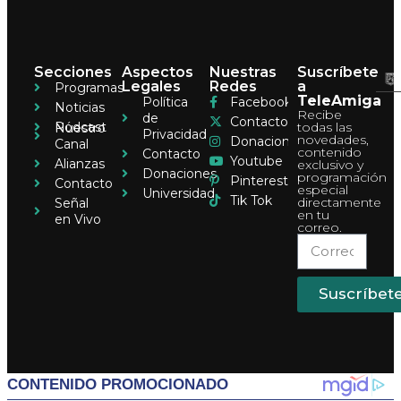
Secciones
Aspectos
Nuestras
Suscríbete
Legales
Redes
a
Programas
TeleAmiga
Política
Facebook
Noticias
Recibe
de
Contacto
Pódcast
todas las
Nuestro
Privacidad
novedades,
Donaciones
Canal
contenido
Contacto
Youtube
Alianzas
exclusivo y
Donaciones
programación
Pinterest
Contacto
especial
Universidad
Tik Tok
directamente
Señal
en tu
en Vivo
correo.
Suscríbet