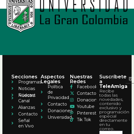
Secciones
Aspectos
Nuestras
Suscríbete
Legales
Redes
a
Programas
TeleAmiga
Política
Facebook
Noticias
Recibe
de
Contacto
Pódcast
todas las
Nuestro
Privacidad
novedades,
Donaciones
Canal
contenido
Contacto
Youtube
Alianzas
exclusivo y
Donaciones
programación
Pinterest
Contacto
especial
Universidad
Tik Tok
directamente
Señal
en tu
en Vivo
correo.