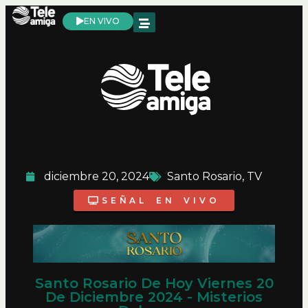
EN VIVO
diciembre 20, 2024
Santo Rosario
,
TV
SEÑAL EN VIVO
Santo Rosario De Hoy Viernes 20
De Diciembre 2024 - Misterios