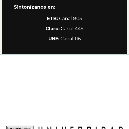
Sintonízanos en:
ETB:
Canal 805
Claro:
Canal 449
UNE:
Canal 116
Alianzas
Política de Privacidad Teleamiga
Contacto
Nuestro Canal