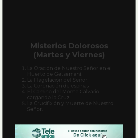
Misterios Dolorosos
(Martes y Viernes)
La Oración de Nuestro Señor en el
Huerto de Getsemaní.
La Flagelación del Señor.
La Coronación de espinas.
El Camino del Monte Calvario
cargando la Cruz.
La Crucifixión y Muerte de Nuestro
Señor.