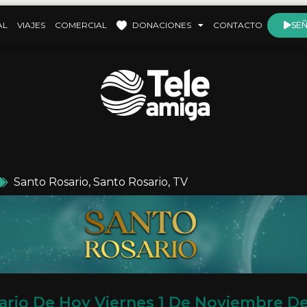
AL
VIAJES
COMERCIAL
DONACIONES
CONTACTO
SEÑ
Santo Rosario
,
Santo Rosario
,
TV
ario De Hoy Viernes 1 De Noviembre De