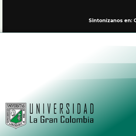
Sintonízanos en:
Alianzas
Política de Privacidad Teleamiga
Contacto
Nuestro Canal