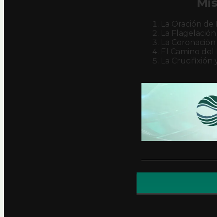
Mis
La Oración de
La Flagelación
La Coronación 
El Camino del 
La Crucifixión