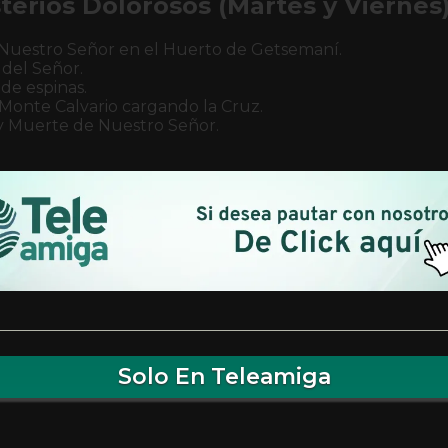
terios Dolorosos (Martes y Viernes
 Nuestro Señor en el Huerto de Getsemaní.
 del Señor.
de espinas.
Monte Calvario cargando la Cruz.
 y Muerte de Nuestro Señor.
Solo En Teleamiga