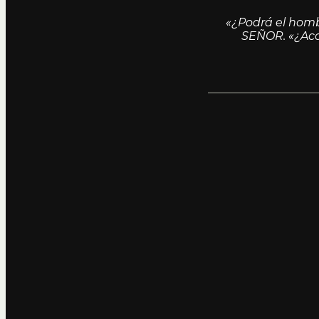
«¿Podrá el homb
SEÑOR. «¿Acas