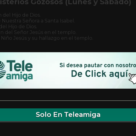
isterios Gozosos (Lunes y Sábado)
 del Hijo de Dios.
e Nuestra Señora a Santa Isabel.
el Hijo de Dios.
n del Señor Jesús en el templo.
 Niño Jesús y su hallazgo en el templo.
Solo En Teleamiga