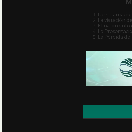
M
La encarnación
La visitación d
El nacimiento d
La Presentació
La Pérdida del