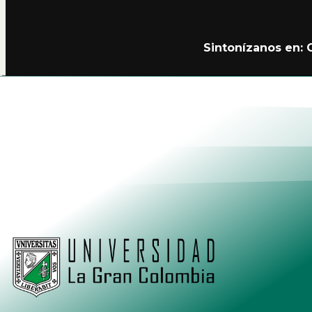
Sintonízanos en:
Alianzas
Política de Privacidad Teleamiga
Contacto
Nuestro Canal