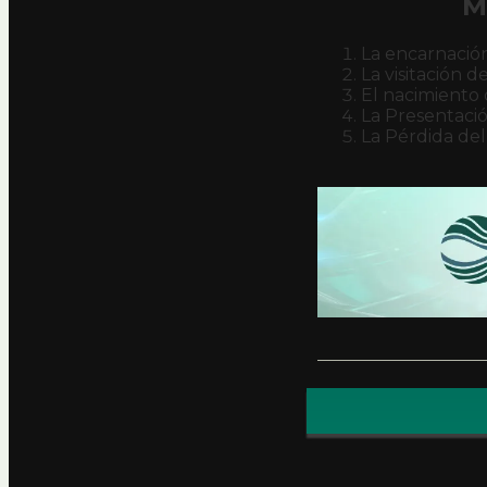
M
La encarnación
La visitación d
El nacimiento d
La Presentació
La Pérdida del