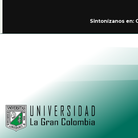
Sintonízanos en:
Alianzas
Política de Privacidad Teleamiga
Contacto
Nuestro Canal