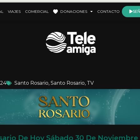
AL
VIAJES
COMERCIAL
DONACIONES
CONTACTO
SEÑ
024
Santo Rosario
,
Santo Rosario
,
TV
sario De Hoy Sábado 30 De Noviembre 