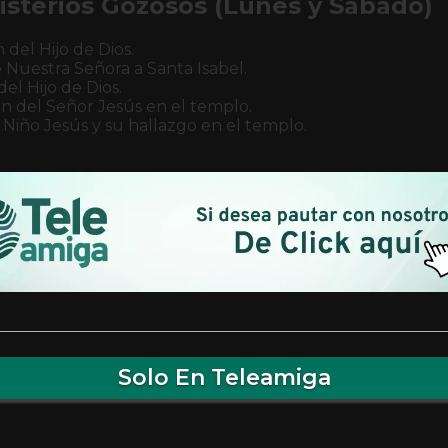
isterios Gozosos (Lunes y Sábado)
 del Hijo de Dios.
e Nuestra Señora a Santa Isabel.
el Hijo de Dios.
n del Señor Jesús en el templo.
 Niño Jesús y su hallazgo en el templo.
Solo En Teleamiga