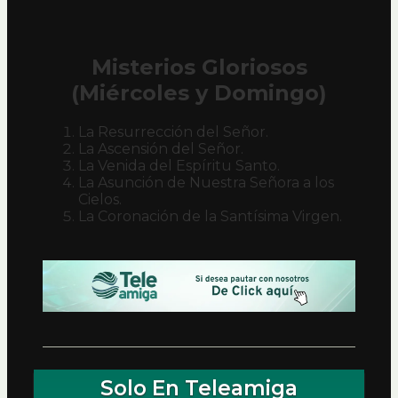
Misterios Gloriosos
(Miércoles y Domingo)
La Resurrección del Señor.
La Ascensión del Señor.
La Venida del Espíritu Santo.
La Asunción de Nuestra Señora a los
Cielos.
La Coronación de la Santísima Virgen.
Solo En Teleamiga