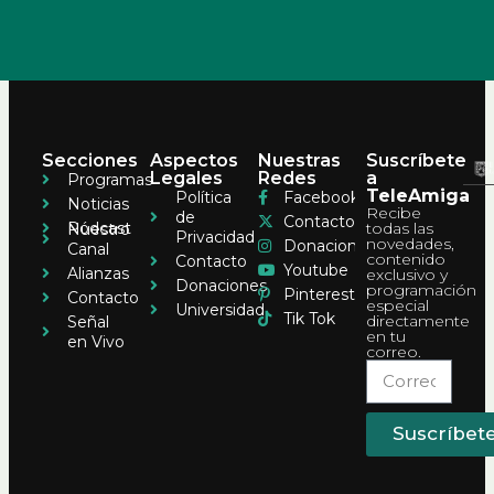
Secciones
Aspectos
Nuestras
Suscríbete
Legales
Redes
a
Programas
TeleAmiga
Política
Facebook
Noticias
Recibe
de
Contacto
Pódcast
todas las
Nuestro
Privacidad
novedades,
Donaciones
Canal
contenido
Contacto
Youtube
Alianzas
exclusivo y
Donaciones
programación
Pinterest
Contacto
especial
Universidad
Tik Tok
directamente
Señal
en tu
en Vivo
correo.
Suscríbet