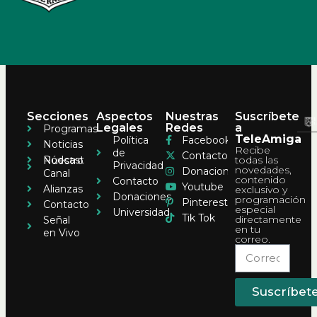
Secciones
Aspectos
Nuestras
Suscríbete
Legales
Redes
a
Programas
TeleAmiga
Política
Facebook
Noticias
Recibe
de
Contacto
Pódcast
todas las
Nuestro
Privacidad
novedades,
Donaciones
Canal
contenido
Contacto
Youtube
Alianzas
exclusivo y
Donaciones
programación
Pinterest
Contacto
especial
Universidad
Tik Tok
directamente
Señal
en tu
en Vivo
correo.
Suscríbet