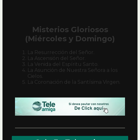
Misterios Gloriosos
(Miércoles y Domingo)
La Resurrección del Señor.
La Ascensión del Señor.
La Venida del Espíritu Santo.
La Asunción de Nuestra Señora a los
Cielos.
La Coronación de la Santísima Virgen.