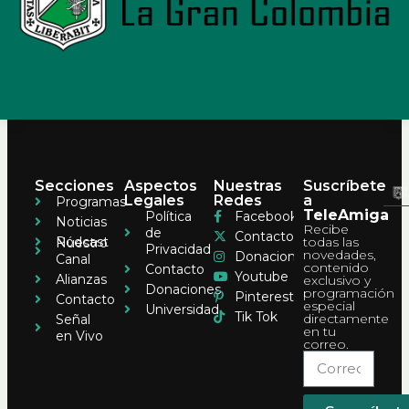
Secciones
Aspectos
Nuestras
Suscríbete
Legales
Redes
a
Programas
TeleAmiga
Política
Facebook
Noticias
Recibe
de
Contacto
Pódcast
todas las
Nuestro
Privacidad
novedades,
Donaciones
Canal
contenido
Contacto
Youtube
Alianzas
exclusivo y
Donaciones
programación
Pinterest
Contacto
especial
Universidad
Tik Tok
directamente
Señal
en tu
en Vivo
correo.