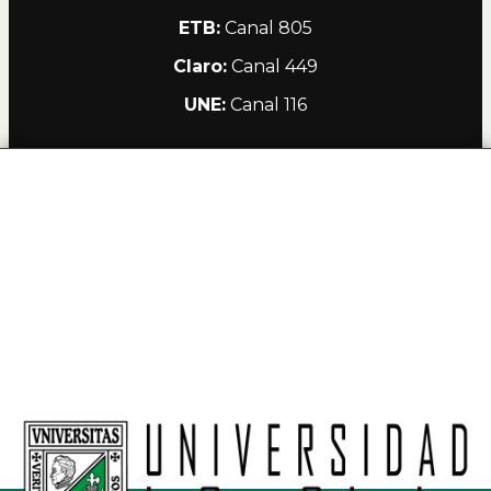
ETB:
Canal 805
Claro:
Canal 449
UNE:
Canal 116
Alianzas
Política de Privacidad Teleamiga
Contacto
Nuestro Canal