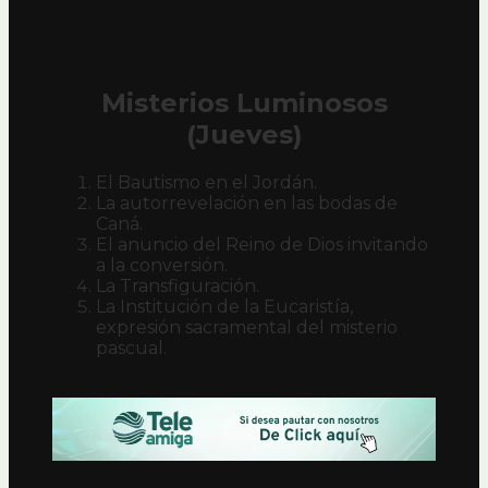
Misterios Luminosos
(Jueves)
El Bautismo en el Jordán.
La autorrevelación en las bodas de
Caná.
El anuncio del Reino de Dios invitando
a la conversión.
La Transfiguración.
La Institución de la Eucaristía,
expresión sacramental del misterio
pascual.