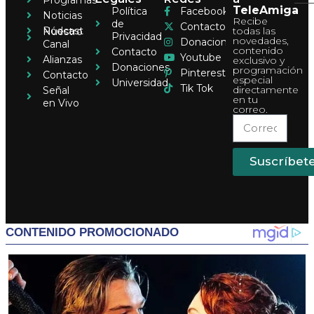
TeleAmiga
Política
Facebook
Noticias
Recibe
de
Contacto
Pódcast
todas las
Nuestro
Privacidad
novedades,
Donaciones
Canal
contenido
Contacto
Youtube
Alianzas
exclusivo y
Donaciones
programación
Pinterest
Contacto
especial
Universidad
Tik Tok
directamente
Señal
en tu
en Vivo
correo.
Suscríbet