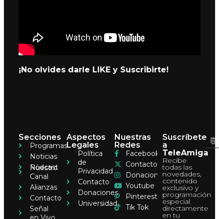
¡No olvides darle LIKE y Suscribirte!
Secciones
Aspectos
Nuestras
Suscríbete
Legales
Redes
a
Programas
TeleAmiga
Política
Facebook
Noticias
Recibe
de
Contacto
Pódcast
todas las
Nuestro
Privacidad
novedades,
Donaciones
Canal
contenido
Contacto
Youtube
Alianzas
exclusivo y
Donaciones
programación
Pinterest
Contacto
especial
Universidad
Tik Tok
directamente
Señal
en tu
en Vivo