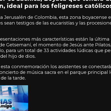
 ideal para los feligreses católico
la Jerusalén de Colombia, esta zona boyacense 
es sean testigos de las eucaristías y las procesion
esentaciones más características están la última 
 de Getsemaní, el momento de Jesús ante Pilatos, 
lo, para un total de 33 actividades lúdicas que p
 del hijo de dios.
 esta conmemoración los asistentes se conecta
ncierto de música sacra en el parque principal lo
de la tarde.