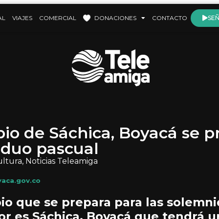
AL
VIAJES
COMERCIAL
DONACIONES
CONTACTO
SEÑ
pio de Sáchica, Boyacá se p
riduo pascual
ultura
,
Noticias Teleamiga
aca.gov.co
io que se prepara para las solemni
r es Sáchica, Boyacá que tendrá u