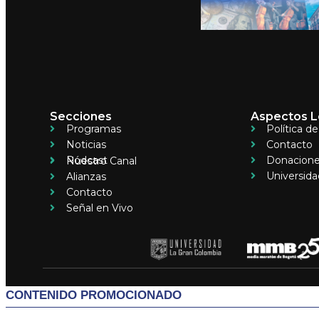
Secciones
Aspectos L
Programas
Política d
Noticias
Contacto
Pódcast
Donacion
Nuestro Canal
Universida
Alianzas
Contacto
Señal en Vivo