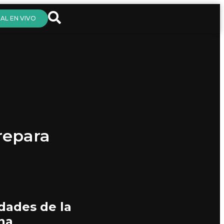
AL EN VIVO
repara
dades de la
na