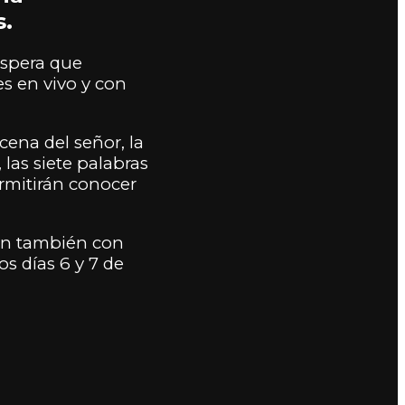
s.
espera que
es en vivo y con
cena del señor, la
las siete palabras
ermitirán conocer
rán también con
s días 6 y 7 de