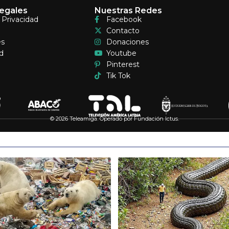
egales
Nuestras Redes
e Privacidad
Facebook
Contacto
es
Donaciones
d
Youtube
Pinterest
Tik Tok
© 2026 Teleamiga. Operado por Fundación Ictus.