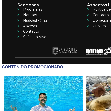
Secciones
Aspectos L
Programas
Política d
Noticias
Contacto
Pódcast
Donacion
Nuestro Canal
Universida
Alianzas
Contacto
Señal en Vivo