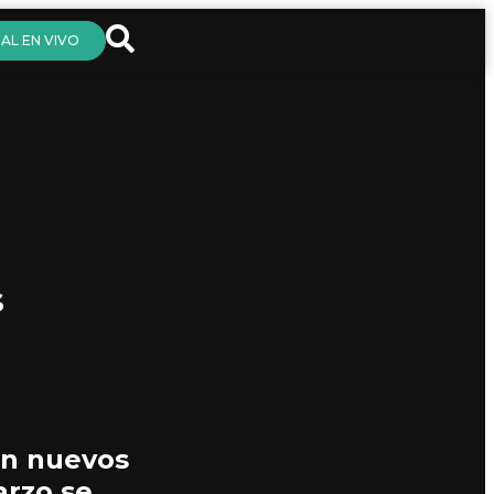
AL EN VIVO
s
on nuevos
arzo se