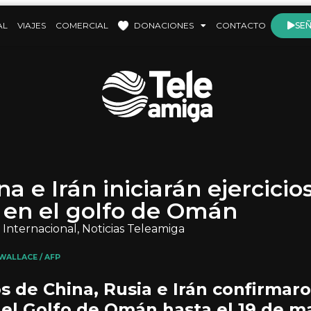
AL
VIAJES
COMERCIAL
DONACIONES
CONTACTO
SEÑ
na e Irán iniciarán ejercicio
 en el golfo de Omán
Internacional
,
Noticias Teleamiga
WALLACE / AFP
s de China, Rusia e Irán confirmar
n el Golfo de Omán hasta el 19 de m