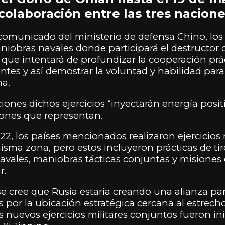
colaboración entre las tres nacione
omunicado del ministerio de defensa Chino, los 
aniobras navales donde participará el destructor 
,
que intentará de profundizar la cooperación prác
ntes y así demostrar la voluntad y habilidad para
ma.
iones dichos ejercicios “inyectarán energía positi
giones que representan.
2, los países mencionados realizaron ejercicios 
sma zona, pero estos incluyeron prácticas de tiro 
navales, maniobras tácticas conjuntas y misione
r.
e cree que Rusia estaría creando una alianza par
s por la ubicación estratégica cercana al estrec
 nuevos ejercicios militares conjuntos fueron inic